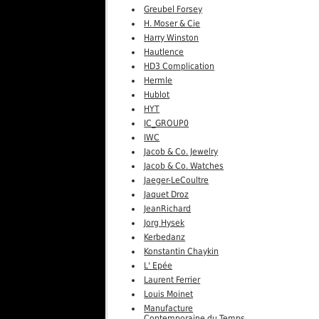
Greubel Forsey
H. Moser & Cie
Harry Winston
Hautlence
HD3 Complication
Hermle
Hublot
HYT
IC_GROUP0
IWC
Jacob & Co. Jewelry
Jacob & Co. Watches
Jaeger-LeCoultre
Jaquet Droz
JeanRichard
Jorg Hysek
Kerbedanz
Konstantin Chaykin
L' Epée
Laurent Ferrier
Louis Moinet
Manufacture
Contemporaine du Temps