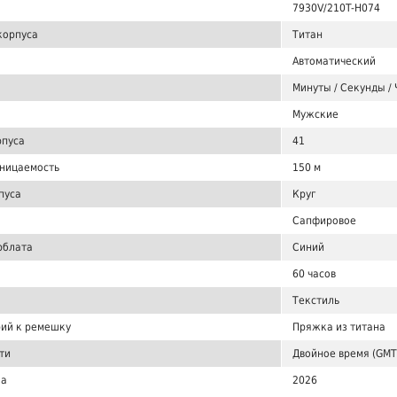
7930V/210T-H074
корпуса
Титан
Автоматический
Минуты / Секунды / 
Мужские
рпуса
41
ницаемость
150 м
пуса
Круг
Сапфировое
рблата
Синий
60 часов
Текстиль
ий к ремешку
Пряжка из титана
ти
Двойное время (GMT
ка
2026