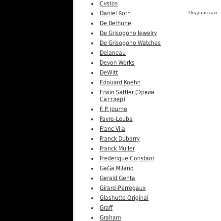
Cvstos
Daniel Roth
Поделиться
De Bethune
De Grisogono Jewelry
De Grisogono Watches
Delaneau
Devon Works
DeWitt
Edouard Koehn
Erwin Sattler (Эрвин
Саттлер)
F. P. Journe
Favre-Leuba
Franc Vila
Franck Dubarry
Franck Muller
Frederique Constant
GaGa Milano
Gerald Genta
Girard-Perregaux
Glashutte Original
Graff
Graham