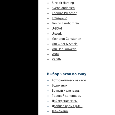
Sinclair Harding
Svend Andersen
Thomas Prescher
Tiffany&Co
Tonino Lamborghini
U-BOAT
Urwerk
Vacheron Constantin
Van Cleef & Arpels
Van Der Bauwede
Vertu
Zenith
Выбор часов по типу
Астрономические часы
Будильник
Вечный календарь
Годовой календарь
Дайверские часы
Двойное время (GMT)
Жакемары