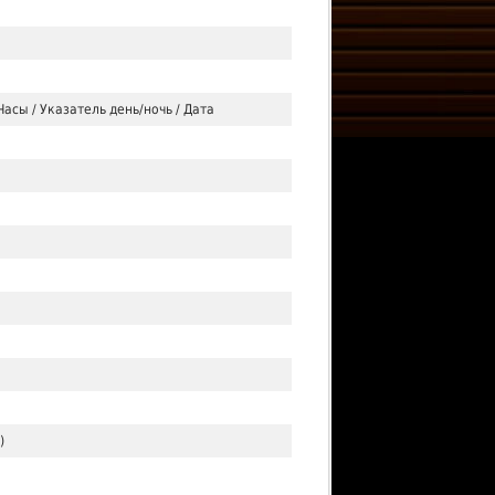
Часы / Указатель день/ночь / Дата
)