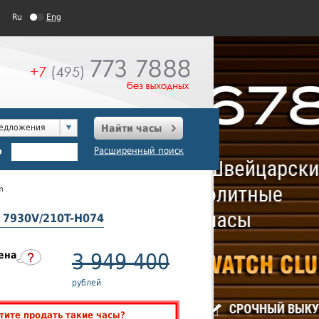
Ru
Eng
редложения
Найти часы
о
Расширенный поиск
m
m 7930V/210T-H074
ена
3 949 400
рублей
тите продать такие часы?