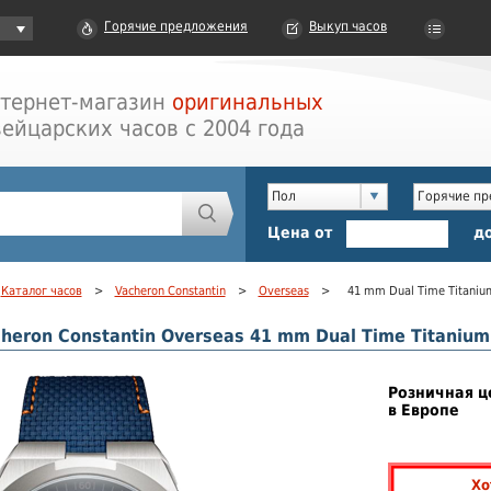
Горячие предложения
Выкуп часов
тернет-магазин
оригинальных
ейцарских часов с 2004 года
Пол
Горячие п
Цена от
д
Каталог часов
>
Vacheron Constantin
>
Overseas
>
41 mm Dual Time Titaniu
heron Constantin Overseas 41 mm Dual Time Titaniu
Розничная ц
в Европе
Хо