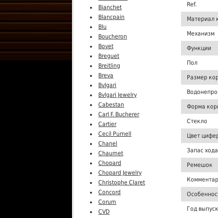
Ref.
Bianchet
Blancpain
Материал 
Blu
Механизм
Boucheron
Bovet
Функции
Breguet
Пол
Breitling
Breva
Размер ко
Bvlgari
Водонепро
Bvlgari Jewelry
Cabestan
Форма кор
Carl F. Bucherer
Стекло
Cartier
Cecil Purnell
Цвет цифе
Chanel
Запас хода
Chaumet
Chopard
Ремешок
Chopard Jewelry
Комментар
Christophe Claret
Concord
Особеннос
Corum
Год выпус
CVD