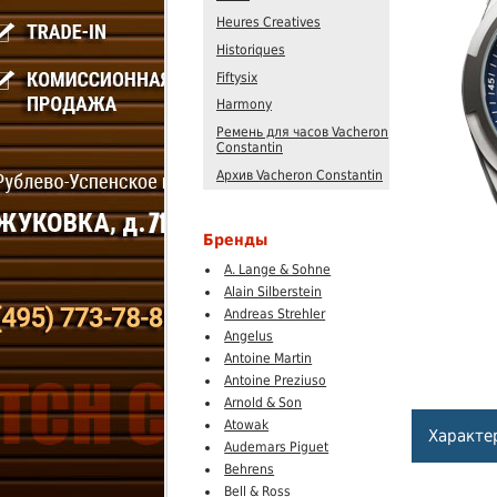
Heures Creatives
Historiques
Fiftysix
Harmony
Ремень для часов Vacheron
Constantin
Архив Vacheron Constantin
Бренды
A. Lange & Sohne
Alain Silberstein
Andreas Strehler
Angelus
Antoine Martin
Antoine Preziuso
Arnold & Son
Atowak
Характе
Audemars Piguet
Behrens
Bell & Ross