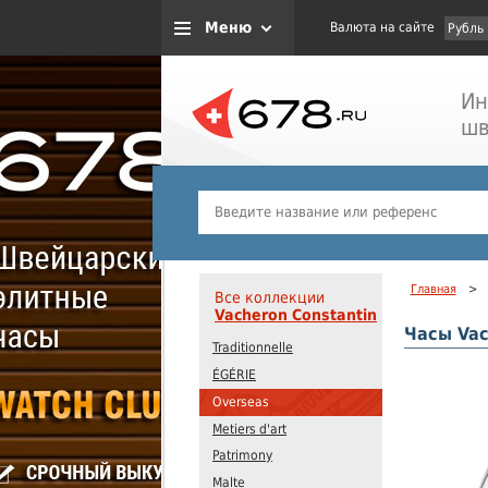
Меню
Валюта на сайте
Рубль
Ин
шв
Главная
>
Все коллекции
Vacheron Constantin
Часы Vac
Traditionnelle
ÉGÉRIE
Overseas
Metiers d'art
Patrimony
Malte