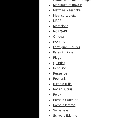
Manufacture Royale
Matthias Naeschke
Maurice Lacroix
MB&F
Montblanc
NORQAIN
Omega
PANERAI
Parmigiani Fleurier
Patek Philippe
Piaget
Quinting
Rebellion
Ressence
Revelation
Richard Mille
Roger Dubuis
Rolex
Romain Gauthier
Romain Jerome
Sarpaneva
Schwarz Etienne