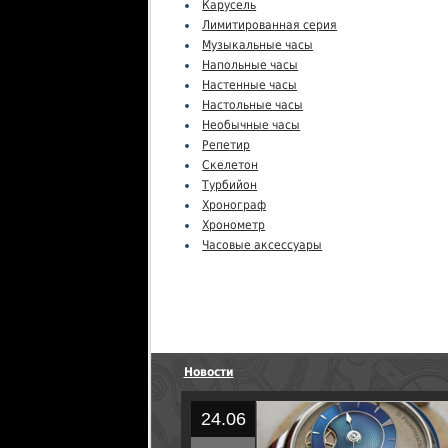
Карусель
Лимитированная серия
Музыкальные часы
Напольные часы
Настенные часы
Настольные часы
Необычные часы
Репетир
Скелетон
Турбийон
Хронограф
Хронометр
Часовые аксессуары
Новости
24.06