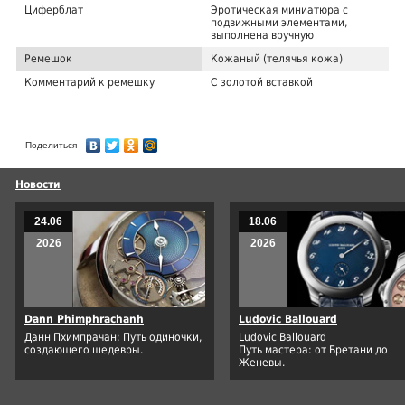
Циферблат
Эротическая миниатюра с
подвижными элементами,
выполнена вручную
Ремешок
Кожаный (телячья кожа)
Комментарий к ремешку
С золотой вставкой
Поделиться
Новости
24.06
18.06
2026
2026
Dann Phimphrachanh
Ludovic Ballouard
Данн Пхимпрачан: Путь одиночки,
Ludovic Ballouard
создающего шедевры.
Путь мастера: от Бретани до
Женевы.