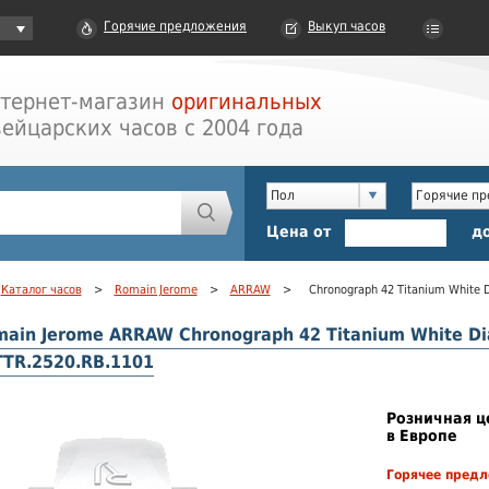
Горячие предложения
Выкуп часов
тернет-магазин
оригинальных
ейцарских часов с 2004 года
Пол
Горячие п
Цена от
д
Каталог часов
>
Romain Jerome
>
ARRAW
>
Chronograph 42 Titanium White
ain Jerome ARRAW Chronograph 42 Titanium White D
TR.2520.RB.1101
Розничная ц
в Европе
Горячее пред