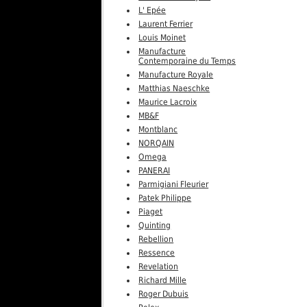
L' Epée
Laurent Ferrier
Louis Moinet
Manufacture
Contemporaine du Temps
Manufacture Royale
Matthias Naeschke
Maurice Lacroix
MB&F
Montblanc
NORQAIN
Omega
PANERAI
Parmigiani Fleurier
Patek Philippe
Piaget
Quinting
Rebellion
Ressence
Revelation
Richard Mille
Roger Dubuis