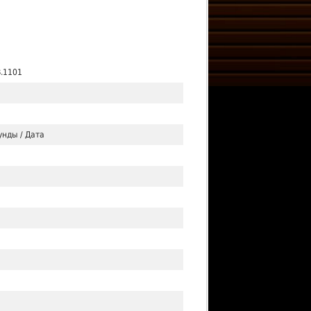
.1101
унды / Дата