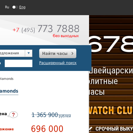
Ru
Eng
редложения
Найти часы
о
Расширенный поиск
 Diamonds
iamonds
ена
1 365 900
рублей
696 000
ложение