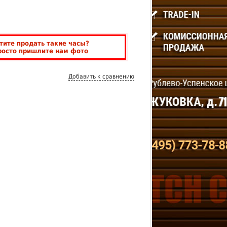
тите продать такие часы?
росто пришлите нам фото
Добавить к сравнению