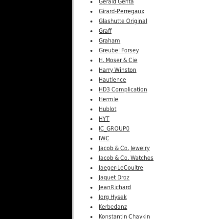
Gerald Genta
Girard-Perregaux
Glashutte Original
Graff
Graham
Greubel Forsey
H. Moser & Cie
Harry Winston
Hautlence
HD3 Complication
Hermle
Hublot
HYT
IC_GROUP0
IWC
Jacob & Co. Jewelry
Jacob & Co. Watches
Jaeger-LeCoultre
Jaquet Droz
JeanRichard
Jorg Hysek
Kerbedanz
Konstantin Chaykin