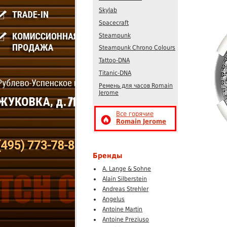
Skylab
Spacecraft
Steampunk
Steampunk Chrono Colours
Tattoo-DNA
Titanic-DNA
Ремень для часов Romain
Jerome
Все горячие
Romain Jerome
Бренды
A. Lange & Sohne
Alain Silberstein
Andreas Strehler
Angelus
Antoine Martin
Antoine Preziuso