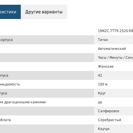
ристики
Другие варианты
1M42C.TTTR.2520.RB
корпуса
Титан
Автоматический
Часы / Минуты / Сек
Женские
рпуса
42
ницаемость
100 м
пуса
Круг
ия драгоценными камнями
да
Сапфировое
рблата
Серебристый
Каучук