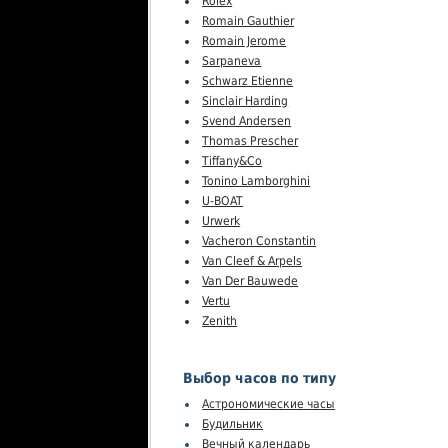
Rolex
Romain Gauthier
Romain Jerome
Sarpaneva
Schwarz Etienne
Sinclair Harding
Svend Andersen
Thomas Prescher
Tiffany&Co
Tonino Lamborghini
U-BOAT
Urwerk
Vacheron Constantin
Van Cleef & Arpels
Van Der Bauwede
Vertu
Zenith
Выбор часов по типу
Астрономические часы
Будильник
Вечный календарь