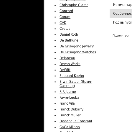
Комментар
Christophe Claret
Concord
Особеннос
Corum
Год выпус
CVD
Cvstos
Daniel Roth
Поделиться
De Bethune
De Grisogono Jewelry
De Grisogono Watches
Delaneau
Devon Works
DeWitt
Edouard Koehn
Erwin Sattler (Эрвин
Саттлер)
F. P. Journe
Favre-Leuba
Franc Vila
Franck Dubarry
Franck Muller
Frederique Constant
GaGa Milano