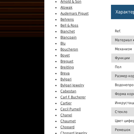
Arnold & Son
Atowak
Характе
Audemars Piguet
Behrens
Bell & Ross
Ref.
Bianchet
Blancpain
Материал 
Blu
Механизм
Boucheron
Bovet
Функции
Breguet
Пол
Breitling
Breva
Размер ко
Bvlgari
Водонепро
Bvlgari Jewelry
Cabestan
Форма кор
Carl F. Bucherer
Инкрустац
Cartier
Cecil Purnell
Стекло
Chanel
Цвет цифе
Chaumet
Chopard
Ремешок
Chopard Jewelry