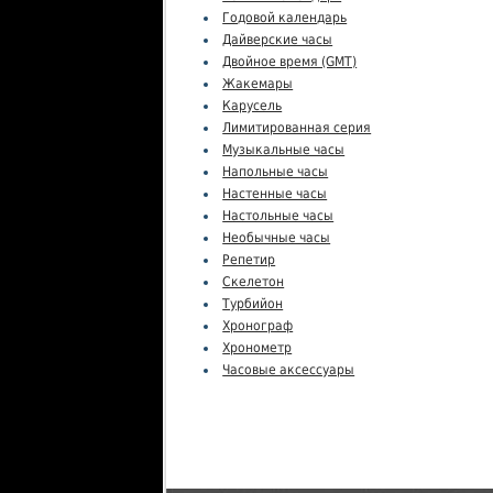
Годовой календарь
Дайверские часы
Двойное время (GMT)
Жакемары
Карусель
Лимитированная серия
Музыкальные часы
Напольные часы
Настенные часы
Настольные часы
Необычные часы
Репетир
Скелетон
Турбийон
Хронограф
Хронометр
Часовые аксессуары