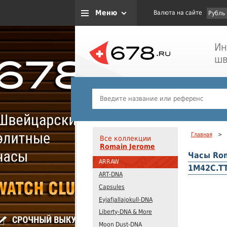
Меню
Валюта на сайте
Рубль
Ин
шв
Главная
>
Все коллекции
Romain Jerome
Часы Rom
ARRAW
1M42C.TT
ART-DNA
Capsules
Eyjafjallajokull-DNA
Liberty-DNA & More
Moon Dust-DNA