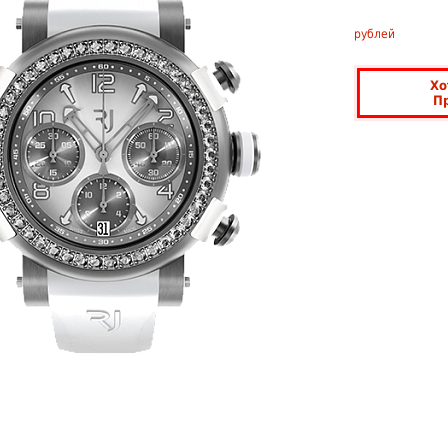
рублей
Хо
П