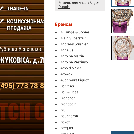
Ремень для часов Roger
Dubuis
Бренды
A. Lange & Sohne
Alain Silberstein
Andreas Strehler
Angelus
Antoine Martin
Antoine Preziuso
Arnold & Son
Atowak
Audemars Piguet
Behrens
Bell & Ross
Bianchet
Blancpain
Blu
Boucheron
Bovet
Breguet
Breitling