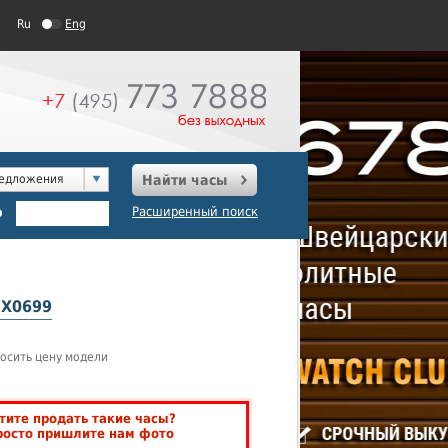
Ru
Eng
редложения
Найти часы
о
Расширенный поиск
EX0699
осить цену модели
тите продать такие часы?
росто пришлите нам фото