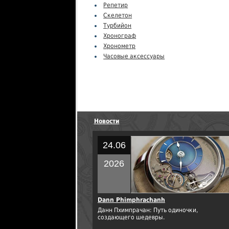
Репетир
Скелетон
Турбийон
Хронограф
Хронометр
Часовые аксессуары
Новости
24.06
2026
Dann Phimphrachanh
Данн Пхимпрачан: Путь одиночки,
создающего шедевры.