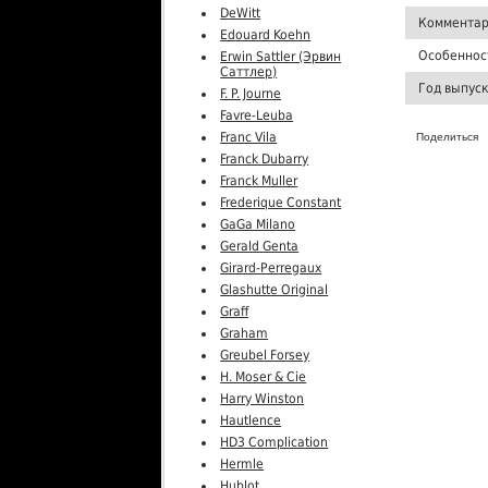
DeWitt
Комментар
Edouard Koehn
Особеннос
Erwin Sattler (Эрвин
Саттлер)
Год выпус
F. P. Journe
Favre-Leuba
Franc Vila
Поделиться
Franck Dubarry
Franck Muller
Frederique Constant
GaGa Milano
Gerald Genta
Girard-Perregaux
Glashutte Original
Graff
Graham
Greubel Forsey
H. Moser & Cie
Harry Winston
Hautlence
HD3 Complication
Hermle
Hublot