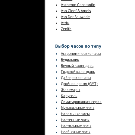
Vacheron Constantin
Van Cleef & Arpels
Van Der Bauwede
Vertu
Zenith
Выбор часов по типу
Астрономические часы
Будильник
Вечный календарь
Годовой календарь
Дайверские часы
Двойное время (GMT)
Жакемары
Карусель
Лимитированная серия
Музыкальные часы
Напольные часы
Настенные часы
Настольные часы
Необычные часы