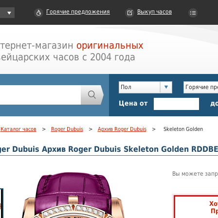
Горячие предложения
Выкуп часов
тернет-магазин
оригинальных
ейцарских часов с 2004 года
Пол
Горячие п
Цена от
д
Каталог часов
>
Roger Dubuis
>
Архив Roger Dubuis
>
Skeleton Golden
er Dubuis Архив Roger Dubuis Skeleton Golden RDDB
Вы можете запр
Хо
П