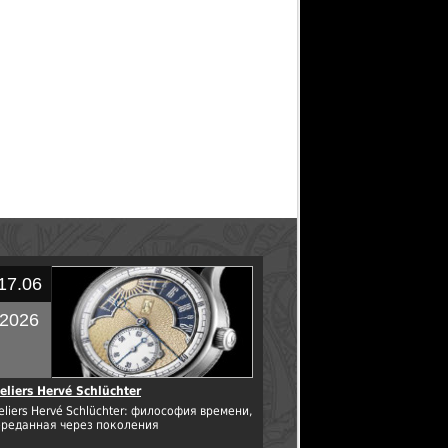
17.06
2026
eliers Hervé Schlüchter
eliers Hervé Schlüchter: философия времени,
ереданная через поколения