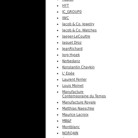
HYT
IC_GROUP0
IWC
Jacob & Co. Jewelry
Jacob & Co. Watches
Jaeger-LeCoultre
Jaquet Droz
JeanRichard
Jorg Hysek
Kerbedanz
Konstantin Chaykin
L' Epée
Laurent Ferrier
Louis Moinet
Manufacture
Contemporaine du Temps
Manufacture Royale
Matthias Naeschke
Maurice Lacroix
MB&F
Montblanc
NORQAIN