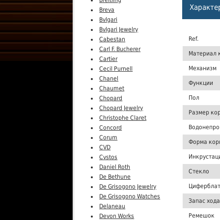
Характе
Breva
Bvlgari
Bvlgari Jewelry
Ref.
Cabestan
Carl F. Bucherer
Материал 
Cartier
Механизм
Cecil Purnell
Chanel
Функции
Chaumet
Пол
Chopard
Chopard Jewelry
Размер ко
Christophe Claret
Водонепро
Concord
Corum
Форма кор
CVD
Инкрустац
Cvstos
Daniel Roth
Стекло
De Bethune
Цифербла
De Grisogono Jewelry
De Grisogono Watches
Запас хода
Delaneau
Ремешок
Devon Works