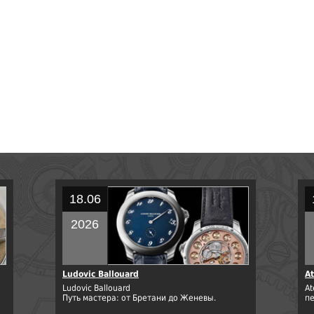
18.06
2026
Ludovic Ballouard
At
Ludovic Ballouard
At
Путь мастера: от Бретани до Женевы.
п