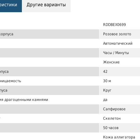
ристики
Другие варианты
RDDBEX0699
корпуса
Розовое золото
Автоматический
Часы / Минуты
Женские
рпуса
42
ницаемость
30 м
пуса
Круг
ия драгоценными камнями
да
Сапфировое
т
Скелетон
50 часов
Кожа аллигатора