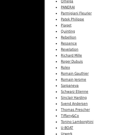
Omega
PANERAI
Parmigiani Fleurier
Patek Philippe
Piaget
Quinting
Rebellion
Ressence
Revelation
Richard Mille
Roger Dubuis
Rolex
Romain Gauthier
Romain Jerome
Sarpaneva
Schwarz Etienne
Sinclair Harding
Svend Andersen
Thomas Prescher
Tiffany&Co
Tonino Lamborghini
U-BOAT
Urwerk