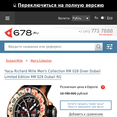
Переключиться на полную версию
💻
Ru
Eng
Рубль
Пол
Горячие предложения
Richard Mille
>
Men's Collection
Часы Richard Mille Men's Collection RM 028 Diver Dubail
Limited Edition RM 028 Dubail RG
Розничная цена
в Европе
?
10 780 000
рублей
Хотите продать такие часы?
Просто пришлите нам фото
Добавить к сравнению