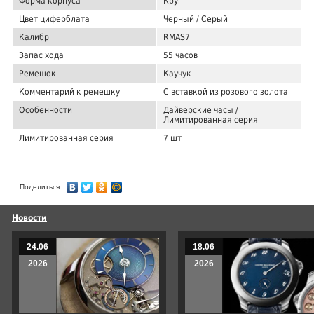
Форма корпуса
Круг
Цвет циферблата
Черный / Серый
Калибр
RMAS7
Запас хода
55 часов
Ремешок
Каучук
Комментарий к ремешку
С вставкой из розового золота
Особенности
Дайверские часы /
Лимитированная серия
Лимитированная серия
7 шт
Поделиться
Новости
24.06
18.06
2026
2026