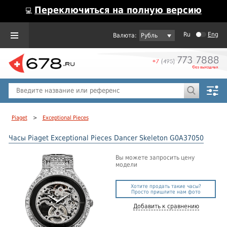
Переключиться на полную версию
💻
Ru
Eng
Рубль
Пол
Горячие предложения
Piaget
>
Exceptional Pieces
Часы Piaget Exceptional Pieces Dancer Skeleton G0A37050
Вы можете запросить цену
модели
Хотите продать такие часы?
Просто пришлите нам фото
Добавить к сравнению