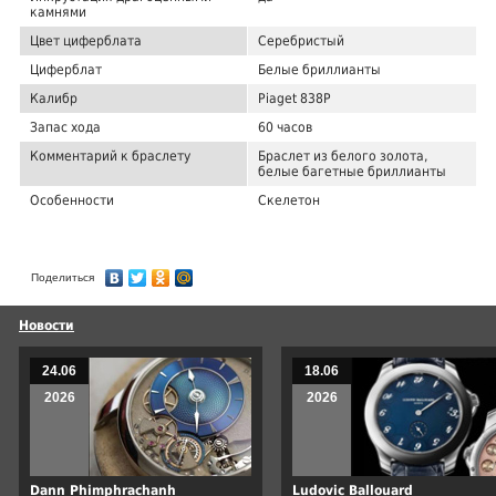
камнями
Цвет циферблата
Серебристый
Циферблат
Белые бриллианты
Калибр
Piaget 838P
Запас хода
60 часов
Комментарий к браслету
Браслет из белого золота,
белые багетные бриллианты
Особенности
Скелетон
Поделиться
Новости
24.06
18.06
2026
2026
Dann Phimphrachanh
Ludovic Ballouard