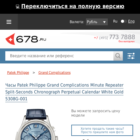
Переключиться на полную версию
💻
Ru
Eng
Рубль
Пол
Горячие предложения
Patek Philippe
>
Grand Complications
Часы Patek Philippe Grand Complications Minute Repeater
Split-Seconds Chronograph Perpetual Calendar White Gold
5308G-001
Вы можете запросить цену
модели
Хотите продать такие часы?
Просто пришлите нам фото