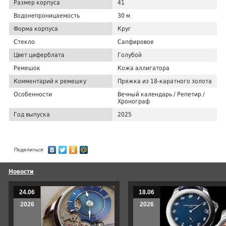
Размер корпуса
41
Водонепроницаемость
30 м
Форма корпуса
Круг
Стекло
Сапфировое
Цвет циферблата
Голубой
Ремешок
Кожа аллигатора
Комментарий к ремешку
Пряжка из 18-каратного золота
Особенности
Вечный календарь / Репетир /
Хронограф
Год выпуска
2025
Поделиться
Новости
24.06
18.06
2026
2026