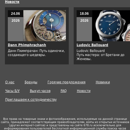
Новости
24.06
18.06
2026
2026
Dann Phimphrachanh
Ludovic Ballouard
Данн Пхимпрачан: Путь одиночки,
Ludovic Ballouard
создающего шедевры.
Путь мастера: от Бретани до
Женевы.
О нас
Бренды
Горячие предложения
Новинки
Часы Б/У
Выкуп часов
FAQ
Новости
Приглашаем к сотрудничеству
Все права на товарные знаки и фотоизображения, используемые на данной странице
сайта, принадлежат соответствующим правообладателям, взяты из открытых источников
(других
интернет-сайтов
) и представлены на сайте 678.ru исключительно для
информирования пользователей бесплатной информационной службы поиска часов