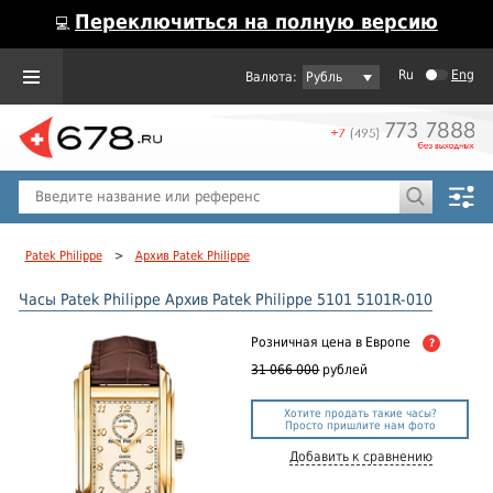
Переключиться на полную версию
💻
Ru
Eng
Рубль
Пол
Горячие предложения
Patek Philippe
>
Архив Patek Philippe
Часы Patek Philippe Архив Patek Philippe 5101 5101R-010
Розничная цена
в Европе
?
31 066 000
рублей
Хотите продать такие часы?
Просто пришлите нам фото
Добавить к сравнению