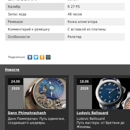
Калибр
R 27 PS
Запас хода
48 часов
Ремешок
Кожа аллигатора
Комментарий к ремешку
С вставкой из платины
Особенности
Репетир
Поделиться
Новости
24.06
18.06
2026
2026
Dann Phimphrachanh
Ludovic Ballouard
Данн Пхимпрачан: Путь одиночки,
Ludovic Ballouard
создающего шедевры.
Путь мастера: от Бретани до
Женевы.