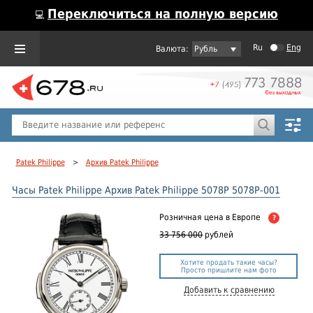
Переключиться на полную версию
💻
Ru
Eng
Рубль
Пол
Горячие предложения
Patek Philippe
>
Архив Patek Philippe
Часы Patek Philippe Архив Patek Philippe 5078P 5078P-001
Розничная цена
в Европе
?
33 756 000
рублей
Хотите продать такие часы?
Просто пришлите нам фото
Добавить к сравнению