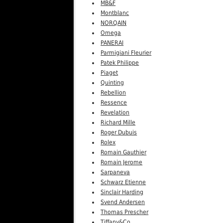
MB&F
Montblanc
NORQAIN
Omega
PANERAI
Parmigiani Fleurier
Patek Philippe
Piaget
Quinting
Rebellion
Ressence
Revelation
Richard Mille
Roger Dubuis
Rolex
Romain Gauthier
Romain Jerome
Sarpaneva
Schwarz Etienne
Sinclair Harding
Svend Andersen
Thomas Prescher
Tiffany&Co