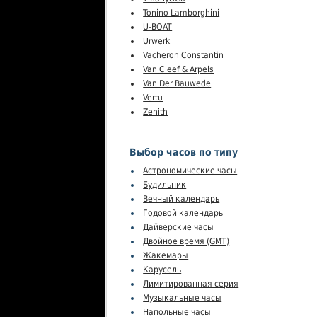
Tonino Lamborghini
U-BOAT
Urwerk
Vacheron Constantin
Van Cleef & Arpels
Van Der Bauwede
Vertu
Zenith
Выбор часов по типу
Астрономические часы
Будильник
Вечный календарь
Годовой календарь
Дайверские часы
Двойное время (GMT)
Жакемары
Карусель
Лимитированная серия
Музыкальные часы
Напольные часы