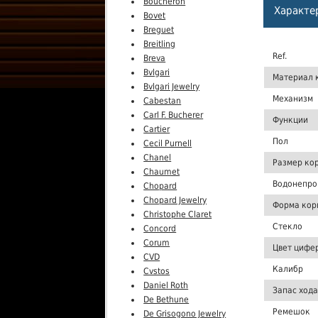
Boucheron
Характе
Bovet
Breguet
Breitling
Ref.
Breva
Bvlgari
Материал 
Bvlgari Jewelry
Механизм
Cabestan
Carl F. Bucherer
Функции
Cartier
Пол
Cecil Purnell
Chanel
Размер ко
Chaumet
Водонепро
Chopard
Chopard Jewelry
Форма кор
Christophe Claret
Стекло
Concord
Corum
Цвет цифе
CVD
Калибр
Cvstos
Daniel Roth
Запас хода
De Bethune
Ремешок
De Grisogono Jewelry