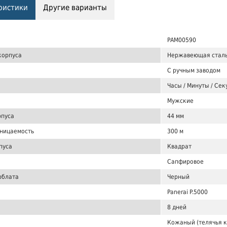
ристики
Другие варианты
PAM00590
корпуса
Нержавеющая стал
С ручным заводом
Часы / Минуты / Се
Мужские
рпуса
44 мм
ницаемость
300 м
пуса
Квадрат
Сапфировое
рблата
Черный
Panerai P.5000
8 дней
Кожаный (телячья 