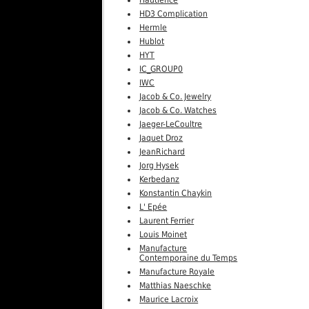
Hautlence
HD3 Complication
Hermle
Hublot
HYT
IC_GROUP0
IWC
Jacob & Co. Jewelry
Jacob & Co. Watches
Jaeger-LeCoultre
Jaquet Droz
JeanRichard
Jorg Hysek
Kerbedanz
Konstantin Chaykin
L' Epée
Laurent Ferrier
Louis Moinet
Manufacture
Contemporaine du Temps
Manufacture Royale
Matthias Naeschke
Maurice Lacroix