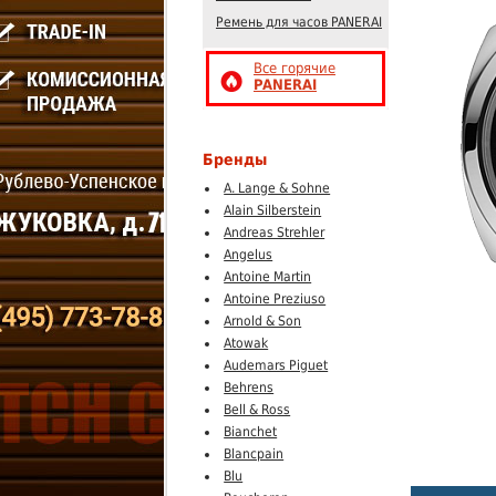
Ремень для часов PANERAI
Все горячие
PANERAI
Бренды
A. Lange & Sohne
Alain Silberstein
Andreas Strehler
Angelus
Antoine Martin
Antoine Preziuso
Arnold & Son
Atowak
Audemars Piguet
Behrens
Bell & Ross
Bianchet
Blancpain
Blu