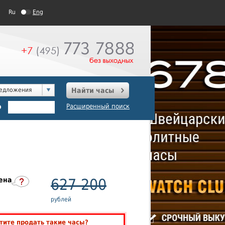
Ru
Eng
редложения
Найти часы
о
Расширенный поиск
ена
627 200
рублей
тите продать такие часы?