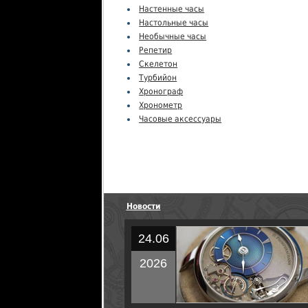
Настенные часы
Настольные часы
Необычные часы
Репетир
Скелетон
Турбийон
Хронограф
Хронометр
Часовые аксессуары
Новости
24.06
2026