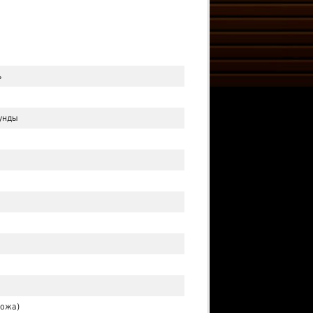
ь
кунды
кожа)