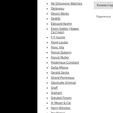
De Grisogono Watches
Комментар
Delaneau
Devon Works
Поделиться
DeWitt
Edouard Koehn
Erwin Sattler (Эрвин
Саттлер)
F. P. Journe
Favre-Leuba
Franc Vila
Franck Dubarry
Franck Muller
Frederique Constant
GaGa Milano
Gerald Genta
Girard-Perregaux
Glashutte Original
Graff
Graham
Greubel Forsey
H. Moser & Cie
Harry Winston