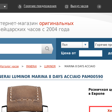
Горячие предложения
Выкуп часов
тернет-магазин
оригинальных
ейцарских часов с 2004 года
Пол
Горячие п
Цена от
д
Каталог часов
>
PANERAI
>
LUMINOR
>
MARINA 8 DAYS ACCIAIO
ERAI LUMINOR MARINA 8 DAYS ACCIAIO PAM00590
Розничная ц
в Европе
Хо