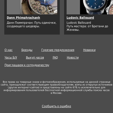
Dann Phimphrachanh
Ludovic Ballouard
Данн Пхимпрачан: Путь одиночки,
Ludovic Ballouard
создающего шедевры.
Путь мастера: от Бретани до
Женевы.
О нас
Бренды
Горячие предложения
Новинки
Часы Б/У
Выкуп часов
FAQ
Новости
Приглашаем к сотрудничеству
Все права на товарные знаки и фотоизображения, используемые на данной странице
сайта, принадлежат соответствующим правообладателям, взяты из открытых источников
(других
интернет-сайтов
) и представлены на сайте 678.ru исключительно для
информирования пользователей бесплатной информационной службы поиска часов
в Москве.
Сообщить о ошибке