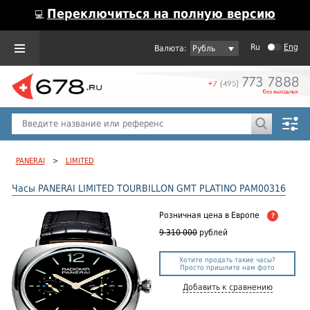
Переключиться на полную версию
💻
Ru
Eng
Рубль
Пол
Горячие предложения
PANERAI
>
LIMITED
Часы PANERAI LIMITED TOURBILLON GMT PLATINO PAM00316
Розничная цена
в Европе
?
9 310 000
рублей
Хотите продать такие часы?
Просто пришлите нам фото
Добавить к сравнению