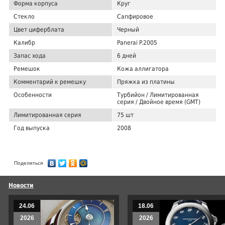
Форма корпуса
Круг
Стекло
Сапфировое
Цвет циферблата
Черный
Калибр
Panerai P.2005
Запас хода
6 дней
Ремешок
Кожа аллигатора
Комментарий к ремешку
Пряжка из платины
Особенности
Турбийон / Лимитированная
серия / Двойное время (GMT)
Лимитированная серия
75 шт
Год выпуска
2008
Поделиться
Новости
24.06
18.06
2026
2026