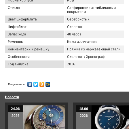
Форма корпуса
Круг
Стекло
Сапфировое с антибликовым
покрытием
Цвет циферблата
Серебристый
Циферблат
Скелетон
Запас хода
48 часов
Ремешок
Кожа аллигатора
Комментарий к ремешку
Пряжка из нержавеющей стали
Особенности
Скелетон / Хронограф
Год выпуска
2016
Поделиться
Новости
24.06
18.06
2026
2026