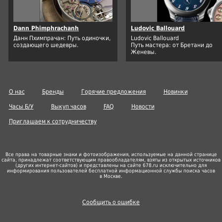
Dann Phimphrachanh
Ludovic Ballouard
Данн Пхимпрачан: Путь одиночки,
Ludovic Ballouard
создающего шедевры.
Путь мастера: от Бретани до
Женевы.
О нас
Бренды
Горячие предложения
Новинки
Часы Б/У
Выкуп часов
FAQ
Новости
Приглашаем к сотрудничеству
Все права на товарные знаки и фотоизображения, используемые на данной странице
сайта, принадлежат соответствующим правообладателям, взяты из открытых источников
(других
интернет-сайтов
) и представлены на сайте 678.ru исключительно для
информирования пользователей бесплатной информационной службы поиска часов
в Москве.
Сообщить о ошибке