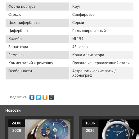
Форма корпуса
Круг
Стекло
Сапфировое
Цвет циферблата
Серый
Циферблат
Гильошированный
Калибр
ML154
Запас хода
48 часов
Ремешок
Кожа аллигатора
Комментарий к ремешку
Пряжка из нержавеющей стали
Особенности
Астрономические часы /
Хронограф
Поделиться
Новости
24.06
18.06
2026
2026