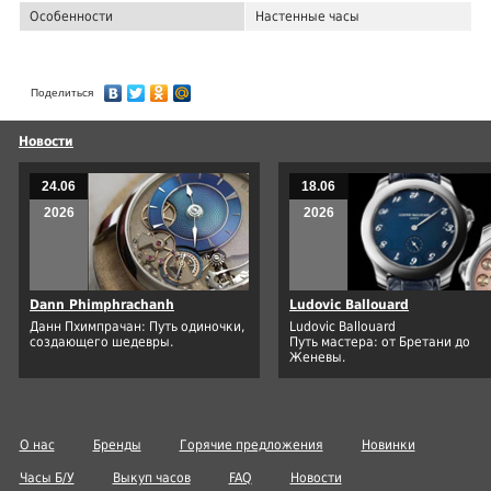
Особенности
Настенные часы
Поделиться
Новости
24.06
18.06
2026
2026
Dann Phimphrachanh
Ludovic Ballouard
Данн Пхимпрачан: Путь одиночки,
Ludovic Ballouard
создающего шедевры.
Путь мастера: от Бретани до
Женевы.
О нас
Бренды
Горячие предложения
Новинки
Часы Б/У
Выкуп часов
FAQ
Новости