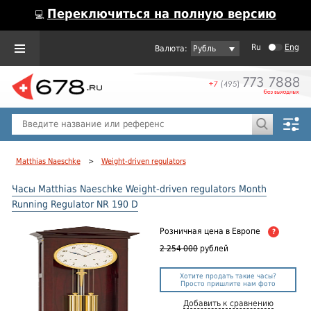
Переключиться на полную версию
💻
Ru
Eng
Рубль
Пол
Горячие предложения
Matthias Naeschke
>
Weight-driven regulators
Часы Matthias Naeschke Weight-driven regulators Month
Running Regulator NR 190 D
Розничная цена
в Европе
?
2 254 000
рублей
Хотите продать такие часы?
Просто пришлите нам фото
Добавить к сравнению