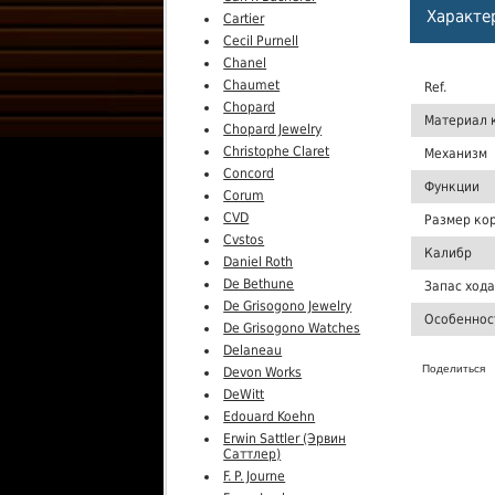
Характе
Cartier
Cecil Purnell
Chanel
Chaumet
Ref.
Chopard
Материал 
Chopard Jewelry
Christophe Claret
Механизм
Concord
Функции
Corum
CVD
Размер ко
Cvstos
Калибр
Daniel Roth
De Bethune
Запас хода
De Grisogono Jewelry
Особеннос
De Grisogono Watches
Delaneau
Поделиться
Devon Works
DeWitt
Edouard Koehn
Erwin Sattler (Эрвин
Саттлер)
F. P. Journe