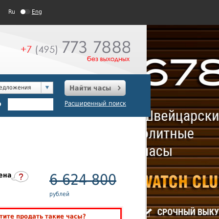
Ru
Eng
редложения
Найти часы
о
Расширенный поиск
ена
6 624 800
рублей
тите продать такие часы?