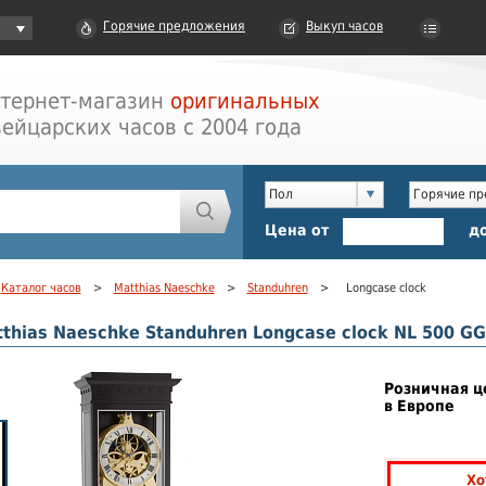
Горячие предложения
Выкуп часов
тернет-магазин
оригинальных
ейцарских часов с 2004 года
Пол
Горячие п
Цена от
д
Каталог часов
>
Matthias Naeschke
>
Standuhren
>
Longcase clock
thias Naeschke Standuhren Longcase clock NL 500 GG
Розничная ц
в Европе
Хо