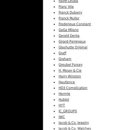
Favre-Leuba
Franc Vila
Franck Dubarry
Franck Muller
Frederique Constant
GaGa Milano
Gerald Genta
Girard-Perregaux
Glashutte Original
Graff
Graham
Greubel Forsey
H. Moser & Cie
Harry Winston
Hautlence
HD3 Complication
Hermle
Hublot
HYT
IC_GROUP0
IWC
Jacob & Co. Jewelry
Jacob & Co. Watches