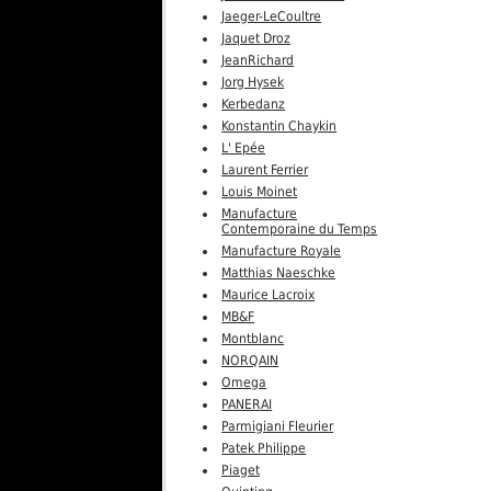
Jaeger-LeCoultre
Jaquet Droz
JeanRichard
Jorg Hysek
Kerbedanz
Konstantin Chaykin
L' Epée
Laurent Ferrier
Louis Moinet
Manufacture
Contemporaine du Temps
Manufacture Royale
Matthias Naeschke
Maurice Lacroix
MB&F
Montblanc
NORQAIN
Omega
PANERAI
Parmigiani Fleurier
Patek Philippe
Piaget