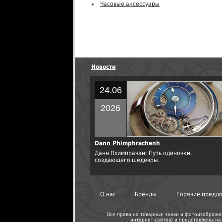
Часовые аксессуары
Новости
24.06
2026
Dann Phimphrachanh
Данн Пхимпрачан: Путь одиночки,
создающего шедевры.
О нас
Бренды
Горячие предл
Все права на товарные знаки и фотоизображе
интернет-сайтов
) и представлены н