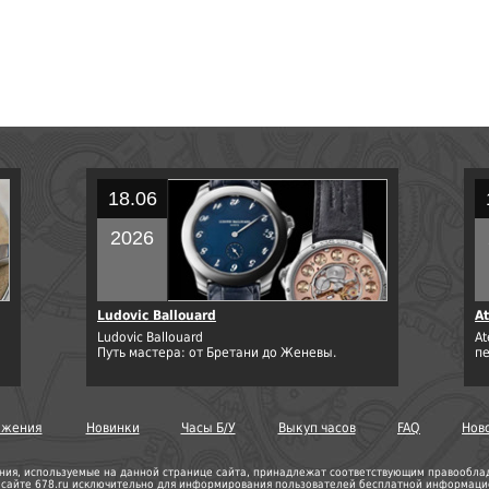
18.06
2026
Ludovic Ballouard
At
Ludovic Ballouard
At
Путь мастера: от Бретани до Женевы.
п
ожения
Новинки
Часы Б/У
Выкуп часов
FAQ
Нов
ния, используемые на данной странице сайта, принадлежат соответствующим правооблада
а сайте 678.ru исключительно для информирования пользователей бесплатной информацио