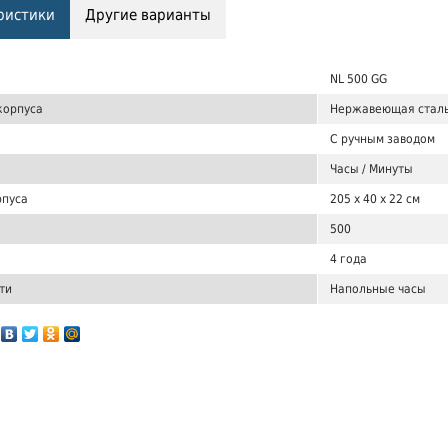
ристики
Другие варианты
NL 500 GG
корпуса
Нержавеющая сталь 
С ручным заводом
Часы / Минуты
рпуса
205 x 40 x 22 см
500
4 года
ти
Напольные часы