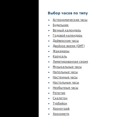
Выбор часов по типу
Астрономические часы
Будильник
Вечный календарь
Годовой календарь
Дайверские часы
Двойное время (GMT)
Жакемары
Карусель
Лимитированная серия
Музыкальные часы
Напольные часы
Настенные часы
Настольные часы
Необычные часы
Репетир
Скелетон
Турбийон
Хронограф
Хронометр