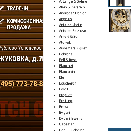
A. Lange & Sohne
Alain Silberstein
Andreas Strehler
Angelus
Antoine Martin
Antoine Preziuso
Arnold & Son
Atowak
Audemars Piguet
Behrens
Bell & Ross
Bianchet
Blancpain
Blu
Boucheron
Bovet
Breguet
Breitling
Breva
Bvlgari
Bvlgari Jewelry
Cabestan
Carl F. Bucherer