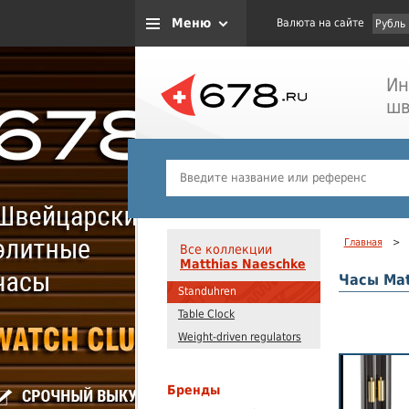
Меню
Валюта на сайте
Рубль
Ин
шв
Главная
>
Все коллекции
Matthias Naeschke
Часы Mat
Standuhren
Table Clock
Weight-driven regulators
Бренды