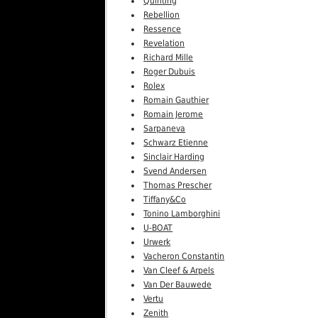
Quinting
Rebellion
Ressence
Revelation
Richard Mille
Roger Dubuis
Rolex
Romain Gauthier
Romain Jerome
Sarpaneva
Schwarz Etienne
Sinclair Harding
Svend Andersen
Thomas Prescher
Tiffany&Co
Tonino Lamborghini
U-BOAT
Urwerk
Vacheron Constantin
Van Cleef & Arpels
Van Der Bauwede
Vertu
Zenith