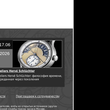
17.06
2026
eliers Hervé Schlüchter
eliers Hervé Schlüchter: философия времени,
ереданная через поколения
ости
Приглашаем к сотрудничеству
телям, взяты из открытых источников (других
нной службы поиска часов в Москве.