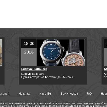
18.06
2026
Ludovic Ballouard
At
Ludovic Ballouard
At
Путь мастера: от Бретани до Женевы.
п
ожения
Новинки
Часы Б/У
Выкуп часов
FAQ
Нов
ния, используемые на данной странице сайта, принадлежат соответствующим правооблада
а сайте 678.ru исключительно для информирования пользователей бесплатной информацио