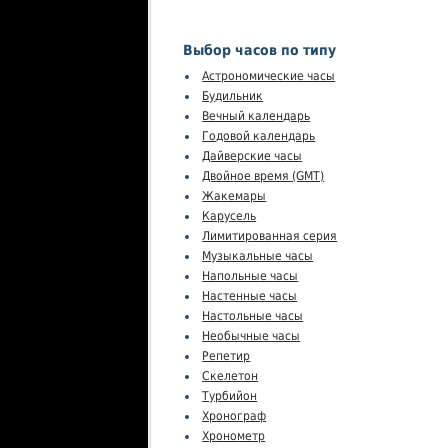
Выбор часов по типу
Астрономические часы
Будильник
Вечный календарь
Годовой календарь
Дайверские часы
Двойное время (GMT)
Жакемары
Карусель
Лимитированная серия
Музыкальные часы
Напольные часы
Настенные часы
Настольные часы
Необычные часы
Репетир
Скелетон
Турбийон
Хронограф
Хронометр