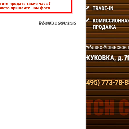
тите продать такие часы?
росто пришлите нам фото
Добавить к сравнению