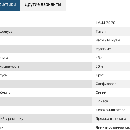
ристики
Другие варианты
LM-44.20.20
корпуса
Титан
Часы / Минуты
Мужские
рпуса
45.4
ницаемость
30 м
пуса
Круг
Сапфировое
рблата
Синий
72 часа
Кожа аллигатора
ий к ремешку
Пряжка из титана
ти
Лимитированная сер