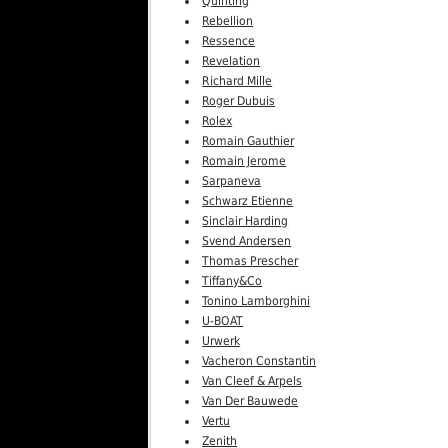
Quinting
Rebellion
Ressence
Revelation
Richard Mille
Roger Dubuis
Rolex
Romain Gauthier
Romain Jerome
Sarpaneva
Schwarz Etienne
Sinclair Harding
Svend Andersen
Thomas Prescher
Tiffany&Co
Tonino Lamborghini
U-BOAT
Urwerk
Vacheron Constantin
Van Cleef & Arpels
Van Der Bauwede
Vertu
Zenith