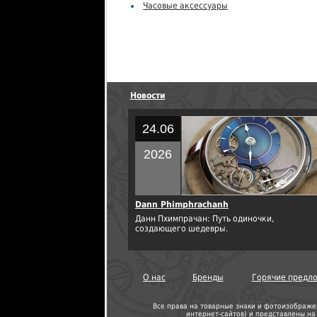
Часовые аксессуары
Новости
24.06
2026
Dann Phimphrachanh
Данн Пхимпрачан: Путь одиночки,
создающего шедевры.
О нас
Бренды
Горячие предл
Все права на товарные знаки и фотоизображе
интернет-сайтов
) и представлены н