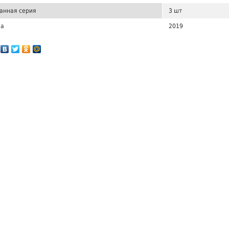
анная серия
3 шт
ка
2019