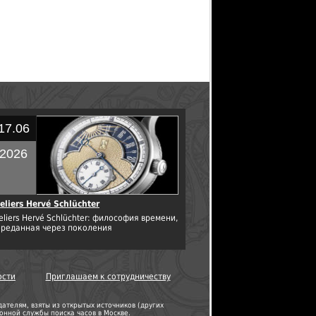
17.06
2026
eliers Hervé Schlüchter
eliers Hervé Schlüchter: философия времени,
ереданная через поколения
ости
Приглашаем к сотрудничеству
телям, взяты из открытых источников (других
нной службы поиска часов в Москве.