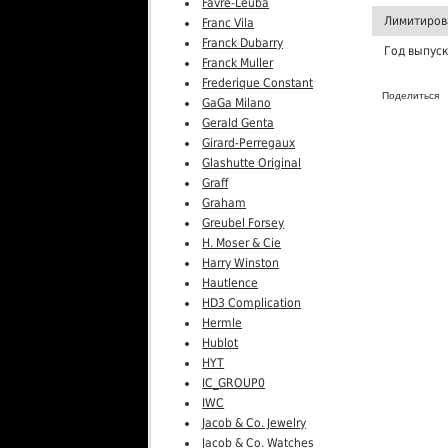
Favre-Leuba
Лимитиров
Franc Vila
Franck Dubarry
Год выпус
Franck Muller
Frederique Constant
Поделиться
GaGa Milano
Gerald Genta
Girard-Perregaux
Glashutte Original
Graff
Graham
Greubel Forsey
H. Moser & Cie
Harry Winston
Hautlence
HD3 Complication
Hermle
Hublot
HYT
IC_GROUP0
IWC
Jacob & Co. Jewelry
Jacob & Co. Watches