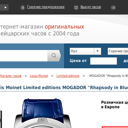
Горячие предложения
Выкуп часов
тернет-магазин
оригинальных
ейцарских часов с 2004 года
Пол
Горячие п
Цена от
д
Каталог часов
>
Louis Moinet
>
Limited editions
>
MOGADOR "Rhapsody in B
is Moinet Limited editions MOGADOR "Rhapsody in Blu
Розничная ц
в Европе