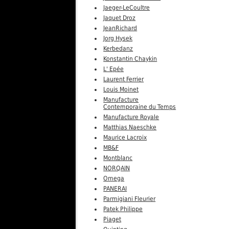
Jaeger-LeCoultre
Jaquet Droz
JeanRichard
Jorg Hysek
Kerbedanz
Konstantin Chaykin
L' Epée
Laurent Ferrier
Louis Moinet
Manufacture
Contemporaine du Temps
Manufacture Royale
Matthias Naeschke
Maurice Lacroix
MB&F
Montblanc
NORQAIN
Omega
PANERAI
Parmigiani Fleurier
Patek Philippe
Piaget