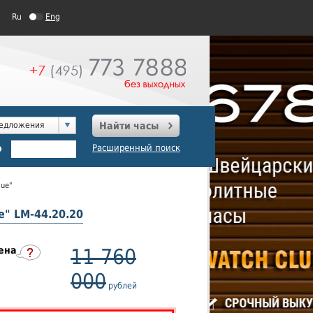
Ru
Eng
редложения
Найти часы
о
Расширенный поиск
lue"
e" LM-44.20.20
ена
11 760
000
рублей