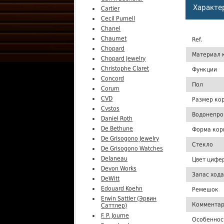
Характе
Cartier
Cecil Purnell
Chanel
Chaumet
Ref.
Chopard
Материал 
Chopard Jewelry
Christophe Claret
Функции
Concord
Пол
Corum
CVD
Размер ко
Cvstos
Водонепро
Daniel Roth
De Bethune
Форма кор
De Grisogono Jewelry
Стекло
De Grisogono Watches
Delaneau
Цвет цифе
Devon Works
Запас хода
DeWitt
Edouard Koehn
Ремешок
Erwin Sattler (Эрвин
Комментар
Саттлер)
F. P. Journe
Особеннос