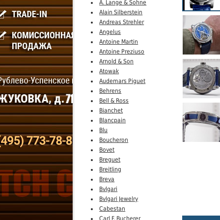
A. Lange & Sohne
Alain Silberstein
Andreas Strehler
Angelus
Antoine Martin
Antoine Preziuso
Arnold & Son
Atowak
Audemars Piguet
Behrens
Bell & Ross
Bianchet
Blancpain
Blu
Boucheron
Bovet
Breguet
Breitling
Breva
Bvlgari
Bvlgari Jewelry
Cabestan
Carl F. Bucherer