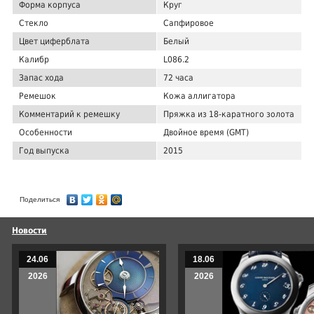
Форма корпуса
Круг
Стекло
Сапфировое
Цвет циферблата
Белый
Калибр
L086.2
Запас хода
72 часа
Ремешок
Кожа аллигатора
Комментарий к ремешку
Пряжка из 18-каратного золота
Особенности
Двойное время (GMT)
Год выпуска
2015
Поделиться
Новости
24.06
18.06
2026
2026