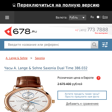
Переключиться на полную версию
💻
Ru
Eng
Рубль
Пол
Горячие предложения
A. Lange & Sohne
>
Saxonia
Часы A. Lange & Sohne Saxonia Dual Time 386.032
Розничная цена
в Европе
?
2 675 400
рублей
Хотите продать такие часы?
Просто пришлите нам фото
Добавить к сравнению