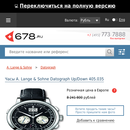
Переключиться на полную версию
💻
Ru
Eng
Рубль
Пол
Горячие предложения
A. Lange & Sohne
>
Datograph
Часы A. Lange & Sohne Datograph Up/Down 405.035
Розничная цена
в Европе
?
8 241 800
рублей
Хотите продать такие часы?
Просто пришлите нам фото
Добавить к сравнению