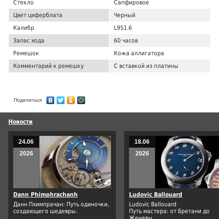
Стекло
Сапфировое
Цвет циферблата
Черный
Калибр
L951.6
Запас хода
60 часов
Ремешок
Кожа аллигатора
Комментарий к ремешку
С вставкой из платины
Поделиться
Новости
24.06
18.06
2026
2026
Dann Phimphrachanh
Ludovic Ballouard
Данн Пхимпрачан: Путь одиночки,
Ludovic Ballouard
создающего шедевры.
Путь мастера: от Бретани до
Женевы.