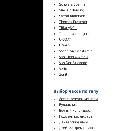
Schwarz Etienne
Sinclair Harding
Svend Andersen
Thomas Prescher
Tiffany&Co
Tonino Lamborghini
U-BOAT
Urwerk
Vacheron Constantin
Van Cleef & Arpels
Van Der Bauwede
Vertu
Zenith
Выбор часов по типу
Астрономические часы
Будильник
Вечный календарь
Годовой календарь
Дайверские часы
Двойное время (GMT)