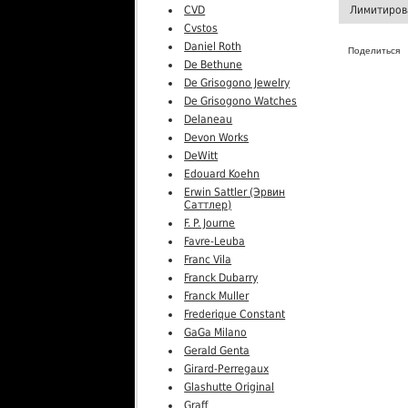
CVD
Лимитиров
Cvstos
Daniel Roth
Поделиться
De Bethune
De Grisogono Jewelry
De Grisogono Watches
Delaneau
Devon Works
DeWitt
Edouard Koehn
Erwin Sattler (Эрвин
Саттлер)
F. P. Journe
Favre-Leuba
Franc Vila
Franck Dubarry
Franck Muller
Frederique Constant
GaGa Milano
Gerald Genta
Girard-Perregaux
Glashutte Original
Graff