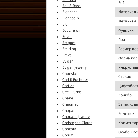
Ref.
Bell & Ross
Bianchet
Материал 
Blancpain
Механизм
Blu
Boucheron
Функции
Bovet
Пол
Breguet
Breitling
Размер ко
Breva
Форма кор
Bvlgari
Bvlgari Jewelry
Инкрустац
Cabestan
Стекло
Carl F. Bucherer
Cartier
Цифербла
Cecil Purnell
Калибр
Chanel
Chaumet
Запас хода
Chopard
Ремешок
Chopard Jewelry
Christophe Claret
Комментар
Concord
Особеннос
Corum