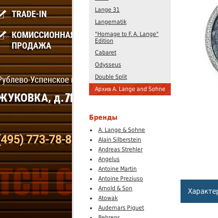
Lange 31
Langematik
"Homage to F. A. Lange"
Edition
Cabaret
Odysseus
Double Split
Архив A. Lange and Sohne
Бренды
A. Lange & Sohne
Alain Silberstein
Andreas Strehler
Angelus
Antoine Martin
Antoine Preziuso
Arnold & Son
Характе
Atowak
Audemars Piguet
Behrens