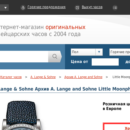
Горячие предложения
Выкуп часов
тернет-магазин
оригинальных
ейцарских часов с 2004 года
Пол
Горячие п
Цена от
д
Каталог часов
>
A. Lange & Sohne
>
Архив A. Lange and Sohne
>
Little Moon
Lange & Sohne Архив A. Lange and Sohne Little Moonp
Розничная ц
в Европе
Хо