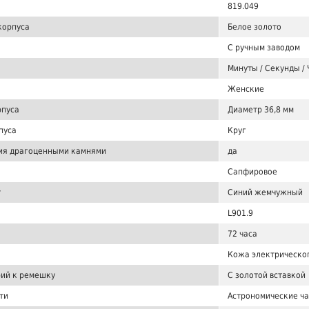
819.049
корпуса
Белое золото
С ручным заводом
Минуты / Секунды / 
Женские
рпуса
Диаметр 36,8 мм
пуса
Круг
ия драгоценными камнями
да
Сапфировое
т
Синий жемчужный
L901.9
72 часа
Кожа электрическо
ий к ремешку
С золотой вставкой
ти
Астрономические ча