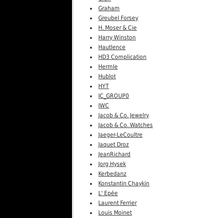
Graham
Greubel Forsey
H. Moser & Cie
Harry Winston
Hautlence
HD3 Complication
Hermle
Hublot
HYT
IC_GROUP0
IWC
Jacob & Co. Jewelry
Jacob & Co. Watches
Jaeger-LeCoultre
Jaquet Droz
JeanRichard
Jorg Hysek
Kerbedanz
Konstantin Chaykin
L' Epée
Laurent Ferrier
Louis Moinet