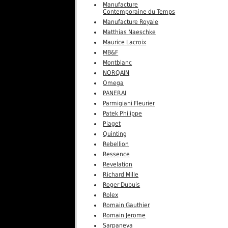
Manufacture
Contemporaine du Temps
Manufacture Royale
Matthias Naeschke
Maurice Lacroix
MB&F
Montblanc
NORQAIN
Omega
PANERAI
Parmigiani Fleurier
Patek Philippe
Piaget
Quinting
Rebellion
Ressence
Revelation
Richard Mille
Roger Dubuis
Rolex
Romain Gauthier
Romain Jerome
Sarpaneva