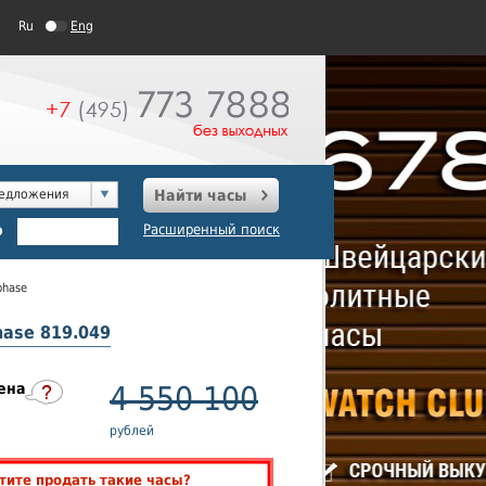
Ru
Eng
редложения
Найти часы
о
Расширенный поиск
phase
hase 819.049
ена
4 550 100
рублей
тите продать такие часы?