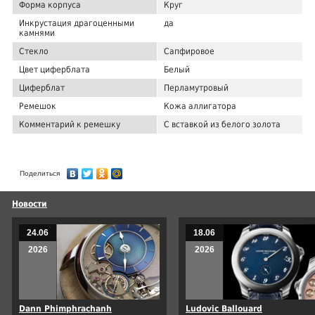
Форма корпуса
Круг
Инкрустация драгоценными
да
камнями
Стекло
Сапфировое
Цвет циферблата
Белый
Циферблат
Перламутровый
Ремешок
Кожа аллигатора
Комментарий к ремешку
С вставкой из белого золота
Поделиться
Новости
24.06
18.06
2026
2026
Dann Phimphrachanh
Ludovic Ballouard