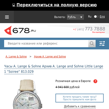
Переключиться на полную версию
💻
Ru
Eng
Рубль
Пол
Горячие предложения
A. Lange & Sohne
>
Архив A. Lange and Sohne
Часы A. Lange & Sohne Архив A. Lange and Sohne Little Lange
1 "Soiree" 813.029
Розничная цена
в Европе
?
4 941 600
рублей
Хотите продать такие часы?
Просто пришлите нам фото
Добавить к сравнению