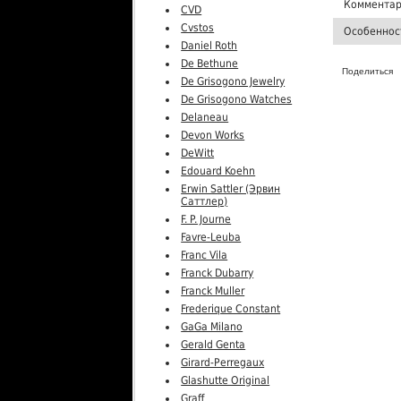
Комментар
CVD
Cvstos
Особеннос
Daniel Roth
De Bethune
Поделиться
De Grisogono Jewelry
De Grisogono Watches
Delaneau
Devon Works
DeWitt
Edouard Koehn
Erwin Sattler (Эрвин
Саттлер)
F. P. Journe
Favre-Leuba
Franc Vila
Franck Dubarry
Franck Muller
Frederique Constant
GaGa Milano
Gerald Genta
Girard-Perregaux
Glashutte Original
Graff