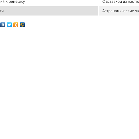
ий к ремешку
С вставкой из желт
ти
Астрономические ча