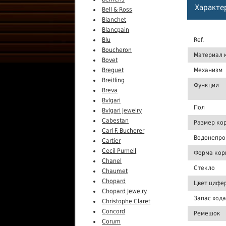
Характе
Bell & Ross
Bianchet
Blancpain
Blu
Ref.
Boucheron
Материал 
Bovet
Breguet
Механизм
Breitling
Функции
Breva
Bvlgari
Пол
Bvlgari Jewelry
Cabestan
Размер ко
Carl F. Bucherer
Водонепро
Cartier
Cecil Purnell
Форма кор
Chanel
Стекло
Chaumet
Chopard
Цвет цифе
Chopard Jewelry
Запас хода
Christophe Claret
Concord
Ремешок
Corum