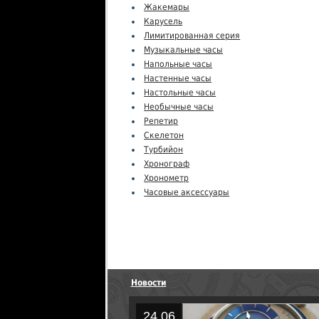
Жакемары
Карусель
Лимитированная серия
Музыкальные часы
Напольные часы
Настенные часы
Настольные часы
Необычные часы
Репетир
Скелетон
Турбийон
Хронограф
Хронометр
Часовые аксессуары
Новости
24.06