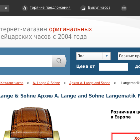
Горячие предложения
Выкуп часов
тернет-магазин
оригинальных
ейцарских часов с 2004 года
Пол
Горячие п
Цена от
д
Каталог часов
>
A. Lange & Sohne
>
Архив A. Lange and Sohne
>
Langematik 
Lange & Sohne Архив A. Lange and Sohne Langematik P
Розничная ц
в Европе
Хо