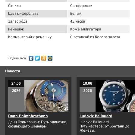
Стекло
Сапфировое
Цвет циферблата
Белый
Запас хода
45 часов
Ремешок
Кожа аллигатора
Комментарий к ремешку
С вставкой из белого золота
Поделиться
Новости
24.06
18.06
2026
2026
Dann Phimphrachanh
Ludovic Ballouard
Данн Пхимпрачан: Путь одиночки,
Ludovic Ballouard
создающего шедевры.
Путь мастера: от Бретани до
Женевы.