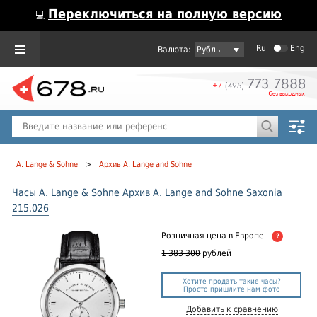
Переключиться на полную версию
💻
Ru
Eng
Рубль
Пол
Горячие предложения
A. Lange & Sohne
>
Архив A. Lange and Sohne
Часы A. Lange & Sohne Архив A. Lange and Sohne Saxonia
215.026
Розничная цена
в Европе
?
1 383 300
рублей
Хотите продать такие часы?
Просто пришлите нам фото
Добавить к сравнению