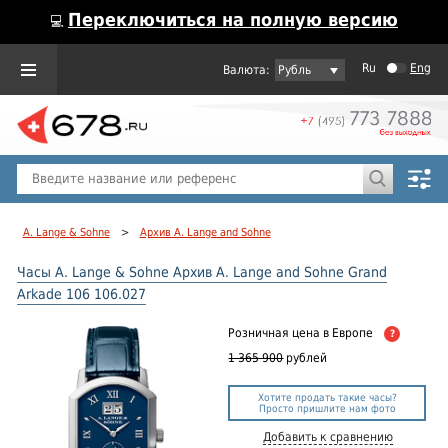
Переключиться на полную версию
💻
Ru
Eng
Рубль
Пол
Горячие предложения
A. Lange & Sohne
>
Архив A. Lange and Sohne
Часы A. Lange & Sohne Архив A. Lange and Sohne Grand
Arkade 106 106.027
Розничная цена
в Европе
?
1 365 900
рублей
Хотите продать такие часы?
Просто пришлите нам фото
Добавить к сравнению