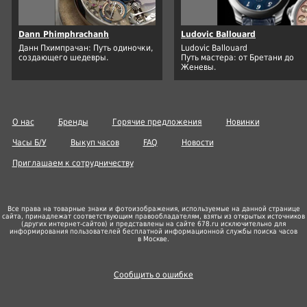
Dann Phimphrachanh
Ludovic Ballouard
Данн Пхимпрачан: Путь одиночки,
Ludovic Ballouard
создающего шедевры.
Путь мастера: от Бретани до
Женевы.
О нас
Бренды
Горячие предложения
Новинки
Часы Б/У
Выкуп часов
FAQ
Новости
Приглашаем к сотрудничеству
Все права на товарные знаки и фотоизображения, используемые на данной странице
сайта, принадлежат соответствующим правообладателям, взяты из открытых источников
(других
интернет-сайтов
) и представлены на сайте 678.ru исключительно для
информирования пользователей бесплатной информационной службы поиска часов
в Москве.
Сообщить о ошибке