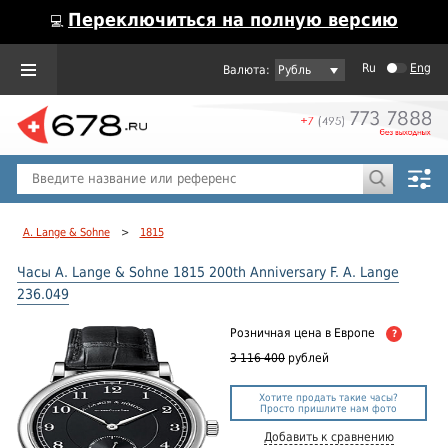
Переключиться на полную версию
💻
Ru
Eng
Рубль
Пол
Горячие предложения
A. Lange & Sohne
>
1815
Часы A. Lange & Sohne 1815 200th Anniversary F. A. Lange
236.049
Розничная цена
в Европе
?
3 116 400
рублей
Хотите продать такие часы?
Просто пришлите нам фото
Добавить к сравнению