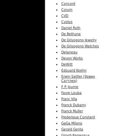
Concord
Corum
CVD
Cvstos
Daniel Roth
De Bethune
De Grisogono Jewelry
De Grisogono Watches
Delaneau
Devon Works
DeWitt
Edouard Koehn
Erwin Sattler (Эрвин
Саттлер)
F. P. Journe
Favre-Leuba
Franc Vila
Franck Dubarry
Franck Muller
Frederique Constant
GaGa Milano
Gerald Genta
Girard-Perregaux