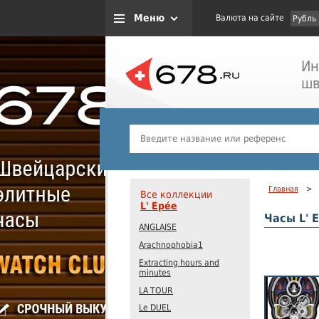
Меню
Валюта на сайте
Рубль
Ин
шв
Главная
>
Все коллекции
L' Epée
Часы L' 
ANGLAISE
Arachnophobia1
Extracting hours and
minutes
LA TOUR
Le DUEL