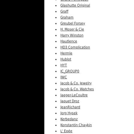
Glashutte Original
Graff
Graham
Greubel Forsey
H. Moser & Cie
Harry Winston
Hautlence
HD3 Complication
Hermle
Hublot
HYT
IC_GROUP0
IWC
Jacob & Co. Jewelry
Jacob & Co. Watches
Jaeger-LeCoultre
Jaquet Droz
JeanRichard
Jorg Hysek
Kerbedanz
Konstantin Chaykin
L' Epée