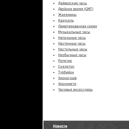
Дайверские часы
Двойное время (GMT)
Жакемары
Карусель
Лимитированная серия
Музыкальные часы
Напольные часы
Настенные часы
Настольные часы
Необычные часы
Репетир
Скелетон
Турбийон
Хронограф
Хронометр
Часовые аксессуары
Новости