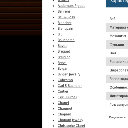
Atowak
Характе
Audemars Piguet
Behrens
Bell & Ross
Ref.
Bianchet
Материал 
Blancpain
Blu
Механизм
Boucheron
Функции
Bovet
Breguet
Пол
Breitling
Размер ко
Breva
Bvlgari
Цифербла
Bvlgari Jewelry
Запас хода
Cabestan
Carl F. Bucherer
Особеннос
Cartier
Лимитиров
Cecil Purnell
Chanel
Год выпус
Chaumet
Chopard
Поделиться
Chopard Jewelry
Christophe Claret