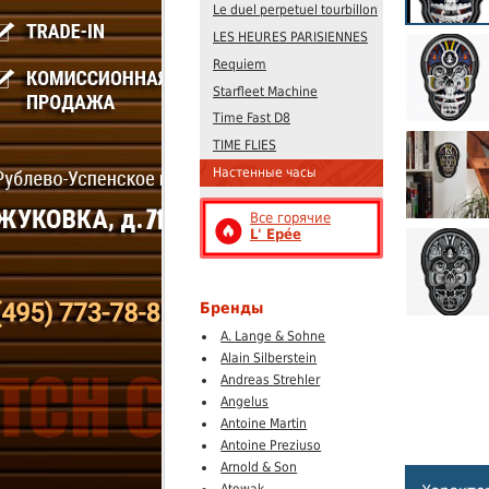
Le duel perpetuel tourbillon
LES HEURES PARISIENNES
Requiem
Starfleet Machine
Time Fast D8
TIME FLIES
Настенные часы
Все горячие
L' Epée
Бренды
A. Lange & Sohne
Alain Silberstein
Andreas Strehler
Angelus
Antoine Martin
Antoine Preziuso
Arnold & Son