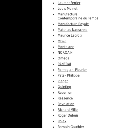
Laurent Ferrier
Louis Moinet
Manufacture
Contemporaine du Temps
Manufacture Royale
Matthias Naeschke
Maurice Lacroix
MB&F
Montblanc
NORQAIN
Omega
PANERAI
Parmigiani Fleurier
Patek Philippe
Piaget
Quinting
Rebellion
Ressence
Revelation
Richard Mille
Roger Dubuis
Rolex
Romain Gauthier