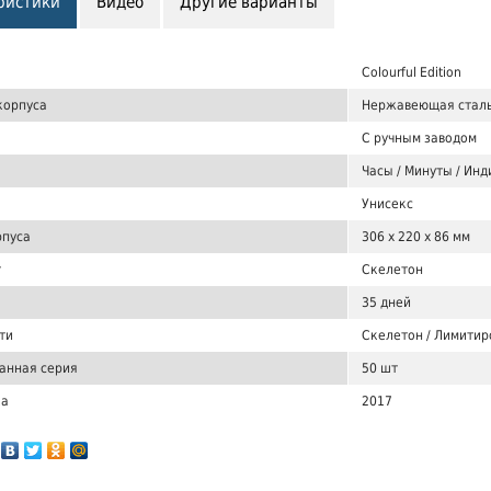
ристики
Видео
Другие варианты
Colourful Edition
корпуса
Нержавеющая сталь
С ручным заводом
Часы / Минуты / Инд
Унисекс
рпуса
306 x 220 x 86 мм
т
Скелетон
35 дней
ти
Скелетон / Лимитир
анная серия
50 шт
ка
2017