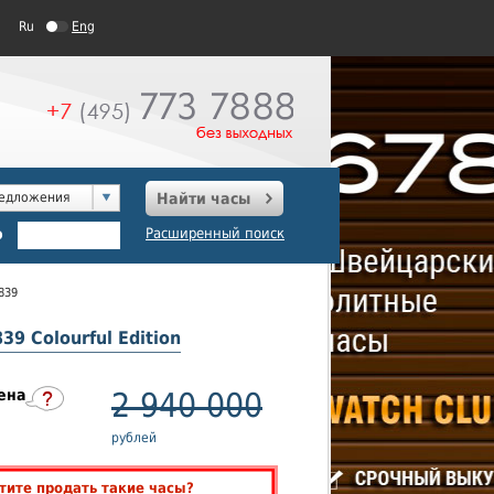
Ru
Eng
редложения
Найти часы
о
Расширенный поиск
1839
39 Colourful Edition
ена
2 940 000
рублей
тите продать такие часы?