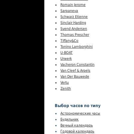
Romain Jerome
Sarpaneva
Schwarz Etienne
Sinclair Harding
Svend Andersen
Thomas Prescher
Tiffany&Co
Tonino Lamborghini
U-BOAT
Urwerk
Vacheron Constantin
Van Cleef & Arpels
Van Der Bauwede
Vertu
Zenith
Выбор часов по типу
Астрономические часы
Будильник
Вечный календарь
Годовой календарь