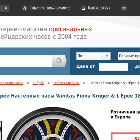
Горячие предложения
Выкуп часов
тернет-магазин
оригинальных
ейцарских часов с 2004 года
Пол
Горячие п
Цена от
д
Каталог часов
>
L' Epée
>
Настенные часы
>
Vanitas Fiona Krüger & L'Epée 
Epée Настенные часы Vanitas Fiona Krüger & L'Epée 18
Розничная ц
в Европе
Хо