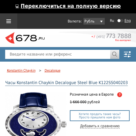
Переключиться на полную версию
💻
Ru
Eng
Рубль
Пол
Горячие предложения
Konstantin Chaykin
>
Decalogue
Часы Konstantin Chaykin Decalogue Steel Blue K122SS040203
Розничная цена
в Европе
?
1 666 000
рублей
Хотите продать такие часы?
Просто пришлите нам фото
Добавить к сравнению