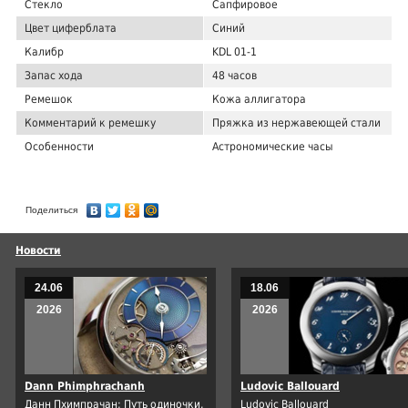
Стекло
Сапфировое
Цвет циферблата
Синий
Калибр
KDL 01-1
Запас хода
48 часов
Ремешок
Кожа аллигатора
Комментарий к ремешку
Пряжка из нержавеющей стали
Особенности
Астрономические часы
Поделиться
Новости
24.06
18.06
2026
2026
Dann Phimphrachanh
Ludovic Ballouard
Данн Пхимпрачан: Путь одиночки,
Ludovic Ballouard