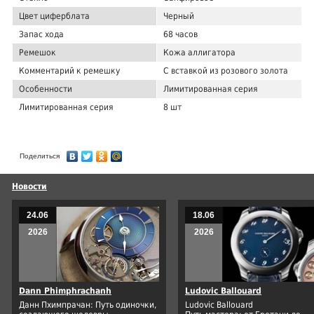
Цвет циферблата
Черный
Запас хода
68 часов
Ремешок
Кожа аллигатора
Комментарий к ремешку
С вставкой из розового золота
Особенности
Лимитированная серия
Лимитированная серия
8 шт
Поделиться
Новости
24.06
18.06
2026
2026
Dann Phimphrachanh
Ludovic Ballouard
Данн Пхимпрачан: Путь одиночки,
Ludovic Ballouard