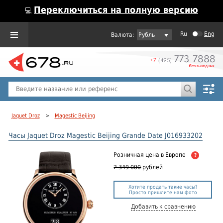
Переключиться на полную версию
💻
Ru
Eng
Рубль
Пол
Горячие предложения
Jaquet Droz
>
Magestic Beijing
Часы Jaquet Droz Magestic Beijing Grande Date J016933202
Розничная цена
в Европе
?
2 349 000
рублей
Хотите продать такие часы?
Просто пришлите нам фото
Добавить к сравнению