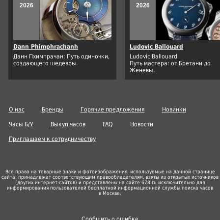
2026
2026
Dann Phimphrachanh
Ludovic Ballouard
Данн Пхимпрачан: Путь одиночки,
Ludovic Ballouard
создающего шедевры.
Путь мастера: от Бретани до
Женевы.
О нас
Бренды
Горячие предложения
Новинки
Часы Б/У
Выкуп часов
FAQ
Новости
Приглашаем к сотрудничеству
Все права на товарные знаки и фотоизображения, используемые на данной странице
сайта, принадлежат соответствующим правообладателям, взяты из открытых источников
(других
интернет-сайтов
) и представлены на сайте 678.ru исключительно для
информирования пользователей бесплатной информационной службы поиска часов
в Москве.
Сообщить о ошибке