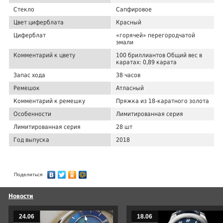
Стекло
Сапфировое
Цвет циферблата
Красный
Циферблат
«горячей» перегородчатой
эмали
Комментарий к цвету
100 бриллиантов Общий вес в
каратах: 0,89 карата
Запас хода
38 часов
Ремешок
Атласный
Комментарий к ремешку
Пряжка из 18-каратного золота
Особенности
Лимитированная серия
Лимитированная серия
28 шт
Год выпуска
2018
Поделиться
Новости
24.06
18.06