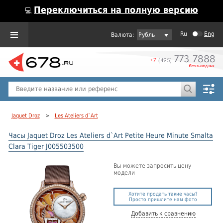
Переключиться на полную версию
💻
Ru
Eng
Рубль
Пол
Горячие предложения
Jaquet Droz
>
Les Ateliers d`Art
Часы Jaquet Droz Les Ateliers d`Art Petite Heure Minute Smalta
Clara Tiger J005503500
Вы можете запросить цену
модели
Хотите продать такие часы?
Просто пришлите нам фото
Добавить к сравнению