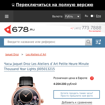
Переключиться на полную версию
💻
Ru
Eng
Рубль
Пол
Горячие предложения
Jaquet Droz
>
Les Ateliers d`Art
Часы Jaquet Droz Les Ateliers d`Art Petite Heure Minute
Thousand Year Lights J005013215
Розничная цена
в Европе
?
4 204 200
рублей
Хотите продать такие часы?
Просто пришлите нам фото
Добавить к сравнению