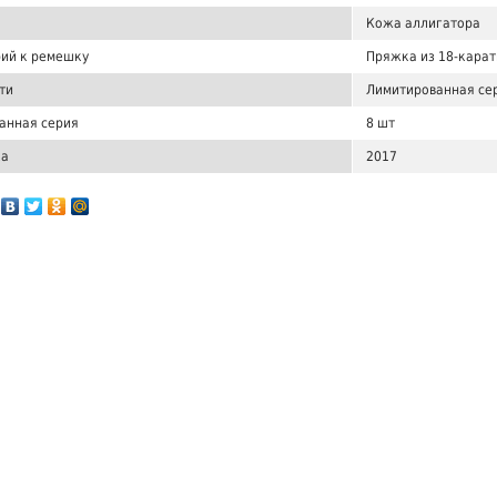
Кожа аллигатора
ий к ремешку
Пряжка из 18-карат
ти
Лимитированная се
анная серия
8 шт
ка
2017