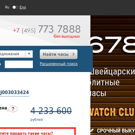
Ru
Eng
редложения
Найти часы
о
Расширенный поиск
e J003033424
ена
4 233 600
рублей
тите продать такие часы?