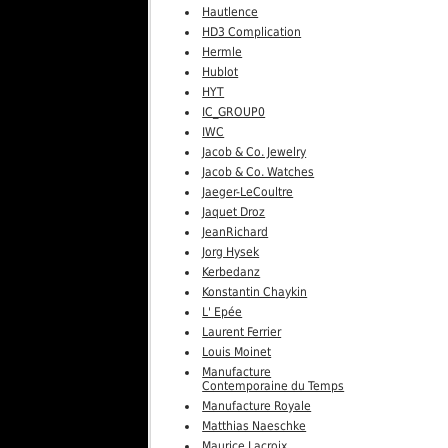
Hautlence
HD3 Complication
Hermle
Hublot
HYT
IC_GROUP0
IWC
Jacob & Co. Jewelry
Jacob & Co. Watches
Jaeger-LeCoultre
Jaquet Droz
JeanRichard
Jorg Hysek
Kerbedanz
Konstantin Chaykin
L' Epée
Laurent Ferrier
Louis Moinet
Manufacture
Contemporaine du Temps
Manufacture Royale
Matthias Naeschke
Maurice Lacroix