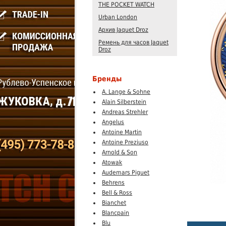
THE POCKET WATCH
Urban London
Архив Jaquet Droz
Ремень для часов Jaquet
Droz
Бренды
A. Lange & Sohne
Alain Silberstein
Andreas Strehler
Angelus
Antoine Martin
Antoine Preziuso
Arnold & Son
Atowak
Audemars Piguet
Behrens
Bell & Ross
Bianchet
Blancpain
Blu