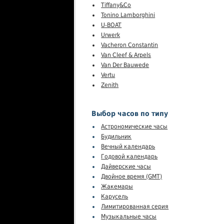
Tiffany&Co
Tonino Lamborghini
U-BOAT
Urwerk
Vacheron Constantin
Van Cleef & Arpels
Van Der Bauwede
Vertu
Zenith
Выбор часов по типу
Астрономические часы
Будильник
Вечный календарь
Годовой календарь
Дайверские часы
Двойное время (GMT)
Жакемары
Карусель
Лимитированная серия
Музыкальные часы