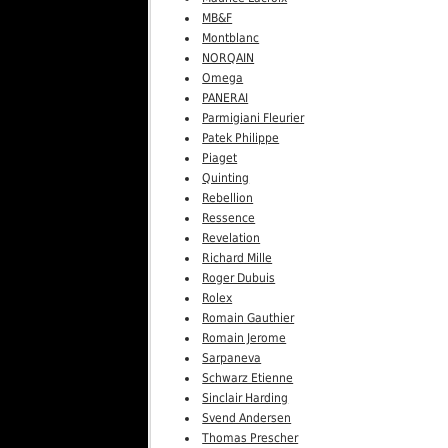
MB&F
Montblanc
NORQAIN
Omega
PANERAI
Parmigiani Fleurier
Patek Philippe
Piaget
Quinting
Rebellion
Ressence
Revelation
Richard Mille
Roger Dubuis
Rolex
Romain Gauthier
Romain Jerome
Sarpaneva
Schwarz Etienne
Sinclair Harding
Svend Andersen
Thomas Prescher