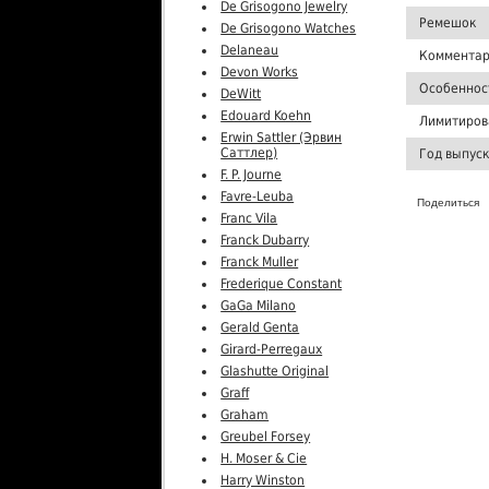
De Grisogono Jewelry
Ремешок
De Grisogono Watches
Delaneau
Комментар
Devon Works
Особеннос
DeWitt
Edouard Koehn
Лимитиров
Erwin Sattler (Эрвин
Саттлер)
Год выпус
F. P. Journe
Favre-Leuba
Поделиться
Franc Vila
Franck Dubarry
Franck Muller
Frederique Constant
GaGa Milano
Gerald Genta
Girard-Perregaux
Glashutte Original
Graff
Graham
Greubel Forsey
H. Moser & Cie
Harry Winston