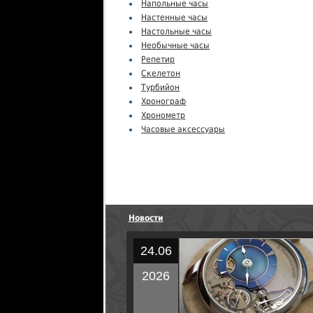
Напольные часы
Настенные часы
Настольные часы
Необычные часы
Репетир
Скелетон
Турбийон
Хронограф
Хронометр
Часовые аксессуары
Новости
24.06
2026