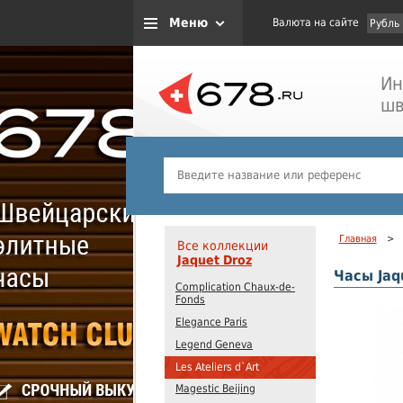
Меню
Валюта на сайте
Рубль
Ин
шв
Главная
>
Все коллекции
Jaquet Droz
Часы Jaq
Complication Chaux-de-
Fonds
Elegance Paris
Legend Geneva
Les Ateliers d`Art
Magestic Beijing