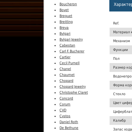
Характе
Boucheron
Bovet
Breguet
Breitling
Ref.
Breva
Материал 
Bvlgari
Bvlgari Jewelry
Механизм
Cabestan
Функции
Carl F. Bucherer
Cartier
Пол
Cecil Purnell
Размер ко
Chanel
Chaumet
Водонепро
Chopard
Форма кор
Chopard Jewelry
Christophe Claret
Стекло
Concord
Цвет цифе
Corum
CVD
Цифербла
Cvstos
Калибр
Daniel Roth
De Bethune
Запас хода