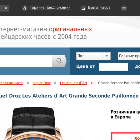
Горячие предложения
Выкуп часов
тернет-магазин
оригинальных
ейцарских часов с 2004 года
Пол
Горячие п
Цена от
д
Каталог часов
>
Jaquet Droz
>
Les Ateliers d`Art
>
Grande Seconde Paillonnée
uet Droz Les Ateliers d`Art Grande Seconde Paillonné
Розничная ц
в Европе
Хо