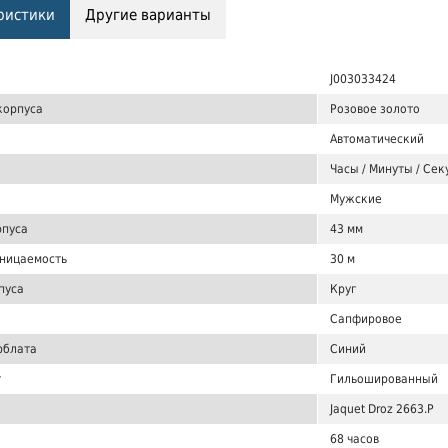
ристики
Другие варианты
J003033424
корпуса
Розовое золото
Автоматический
Часы / Минуты / Се
Мужские
рпуса
43 мм
ницаемость
30 м
пуса
Круг
Сапфировое
рблата
Синий
т
Гильошированный
Jaquet Droz 2663.P
68 часов