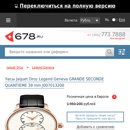
Переключиться на полную версию
💻
Ru
Eng
Рубль
Пол
Горячие предложения
Jaquet Droz
>
Legend Geneva
Часы Jaquet Droz Legend Geneva GRANDE SECONDE
QUANTIEME 39 mm J007013200
Розничная цена
в Европе
?
1 950 200
рублей
Хотите продать такие часы?
Просто пришлите нам фото
Добавить к сравнению