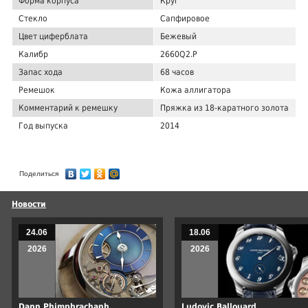
Форма корпуса
Круг
Стекло
Сапфировое
Цвет циферблата
Бежевый
Калибр
2660Q2.P
Запас хода
68 часов
Ремешок
Кожа аллигатора
Комментарий к ремешку
Пряжка из 18-каратного золота
Год выпуска
2014
Поделиться
Новости
24.06
18.06
2026
2026
Dann Phimphrachanh
Ludovic Ballouard