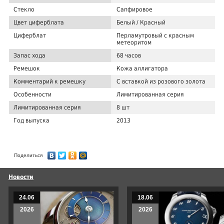
Стекло
Сапфировое
Цвет циферблата
Белый / Красный
Циферблат
Перламутровый с красным
метеоритом
Запас хода
68 часов
Ремешок
Кожа аллигатора
Комментарий к ремешку
С вставкой из розового золота
Особенности
Лимитированная серия
Лимитированная серия
8 шт
Год выпуска
2013
Поделиться
Новости
24.06
18.06
2026
2026