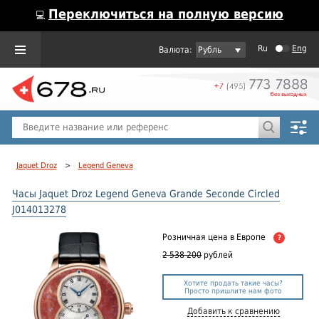
Переключиться на полную версию
💻
Ru
Eng
Рубль
Пол
Горячие предложения
Jaquet Droz
>
Legend Geneva
Часы Jaquet Droz Legend Geneva Grande Seconde Circled
J014013278
Розничная цена
в Европе
?
2 538 200
рублей
Хотите продать такие часы?
Просто пришлите нам фото
Добавить к сравнению