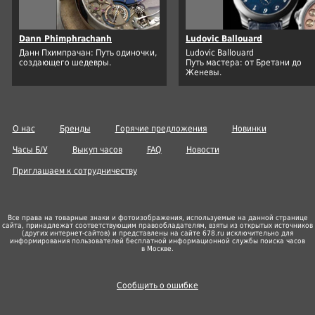
Dann Phimphrachanh
Ludovic Ballouard
Данн Пхимпрачан: Путь одиночки,
Ludovic Ballouard
создающего шедевры.
Путь мастера: от Бретани до
Женевы.
О нас
Бренды
Горячие предложения
Новинки
Часы Б/У
Выкуп часов
FAQ
Новости
Приглашаем к сотрудничеству
Все права на товарные знаки и фотоизображения, используемые на данной странице
сайта, принадлежат соответствующим правообладателям, взяты из открытых источников
(других
интернет-сайтов
) и представлены на сайте 678.ru исключительно для
информирования пользователей бесплатной информационной службы поиска часов
в Москве.
Сообщить о ошибке