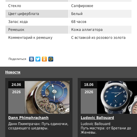
Стекло
Сапфировое
Цвет циферблата
Белый
Запас хода
68 часов
Ремешок
Кожа аллигатора
Комментарий к ремешку
С вставкой из розового золота
Поделиться
Новости
24.06
18.06
2026
2026
Dann Phimphrachanh
Ludovic Ballouard
Данн Пхимпрачан: Путь одиночки,
Ludovic Ballouard
создающего шедевры.
Путь мастера: от Бретани до
Женевы.