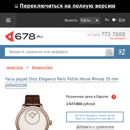
Переключиться на полную версию
💻
Ru
Eng
Рубль
Пол
Горячие предложения
Jaquet Droz
>
Elegance Paris
Часы Jaquet Droz Elegance Paris Petite Heure Minute 35 mm
J005003200
Розничная цена
в Европе
?
1 577 800
рублей
Хотите продать такие часы?
Просто пришлите нам фото
Добавить к сравнению