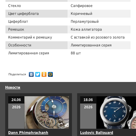
Стекло
Сапфировое
Цвет циферблата
Коричневый
Циферблат
Перламутровый
Ремешок
Кожа аллигатора
Комментарий к ремешку
С вставкой из розового золота
Особенности
Лимитированная серия
Лимитированная серия
88 шт
Поделиться
Новости
24.06
18.06
2026
2026
Dann Phimphrachanh
Ludovic Ballouard