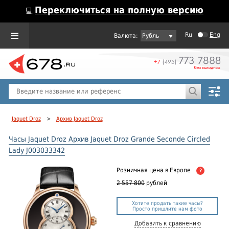
Переключиться на полную версию
💻
Ru
Eng
Рубль
Пол
Горячие предложения
Jaquet Droz
>
Архив Jaquet Droz
Часы Jaquet Droz Архив Jaquet Droz Grande Seconde Circled
Lady J003033342
Розничная цена
в Европе
?
2 557 800
рублей
Хотите продать такие часы?
Просто пришлите нам фото
Добавить к сравнению