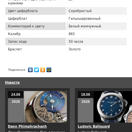
камнями
Цвет циферблата
Серебристый
Циферблат
Гильошированный
Комментарий к цвету
Белый жемчужный
Калибр
865
Запас хода
50 часов
Браслет
Золото
Поделиться
Новости
24.06
18.06
2026
2026
Dann Phimphrachanh
Ludovic Ballouard