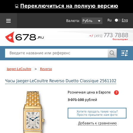
Переключиться на полную версию
💻
Ru
Eng
Рубль
Пол
Горячие предложения
Jaeger-LeCoultre
>
Reverso
Часы Jaeger-LeCoultre Reverso Duetto Classique 2561102
Розничная цена
в Европе
?
3 071 100
рублей
Хотите продать такие часы?
Просто пришлите нам фото
Добавить к сравнению