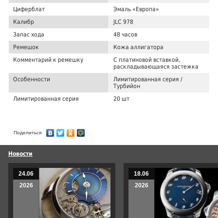
Циферблат
Эмаль «Европа»
Калибр
JLC 978
Запас хода
48 часов
Ремешок
Кожа аллигатора
Комментарий к ремешку
С платиновой вставкой,
раскладывающаяся застежка
Особенности
Лимитированная серия /
Турбийон
Лимитированная серия
20 шт
Поделиться
Новости
24.06
18.06
2026
2026