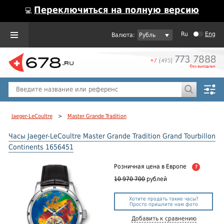
Переключиться на полную версию
💻
Ru
Eng
Рубль
Пол
Горячие предложения
Jaeger-LeCoultre
>
Master Grande Tradition
Часы Jaeger-LeCoultre Master Grande Tradition Grand Tourbillon
Continents 1656451
Розничная цена
в Европе
?
10 970 700
рублей
Хотите продать такие часы?
Просто пришлите нам фото
Добавить к сравнению