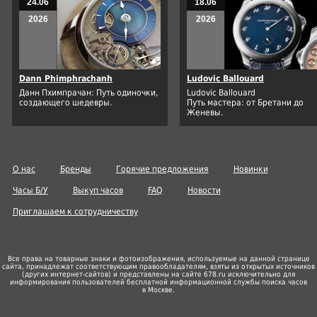
24.06
18.06
2026
2026
Dann Phimphrachanh
Ludovic Ballouard
Данн Пхимпрачан: Путь одиночки,
Ludovic Ballouard
создающего шедевры.
Путь мастера: от Бретани до
Женевы.
О нас
Бренды
Горячие предложения
Новинки
Часы Б/У
Выкуп часов
FAQ
Новости
Приглашаем к сотрудничеству
Все права на товарные знаки и фотоизображения, используемые на данной странице
сайта, принадлежат соответствующим правообладателям, взяты из открытых источников
(других
интернет-сайтов
) и представлены на сайте 678.ru исключительно для
информирования пользователей бесплатной информационной службы поиска часов
в Москве.