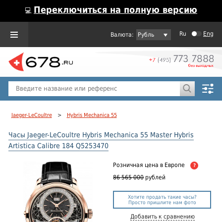
Переключиться на полную версию
💻
Ru
Eng
Рубль
Пол
Горячие предложения
Jaeger-LeCoultre
>
Hybris Mechanica 55
Часы Jaeger-LeCoultre Hybris Mechanica 55 Master Hybris
Artistica Calibre 184 Q5253470
Розничная цена
в Европе
?
86 565 000
рублей
Хотите продать такие часы?
Просто пришлите нам фото
Добавить к сравнению