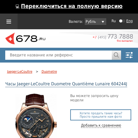
Переключиться на полную версию
💻
Ru
Eng
Рубль
Пол
Горячие предложения
Jaeger-LeCoultre
>
Duometre
Часы Jaeger-LeCoultre Duometre Quantième Lunaire 604244J
Вы можете запросить цену
модели
Хотите продать такие часы?
Просто пришлите нам фото
Добавить к сравнению