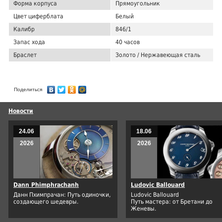
Форма корпуса
Прямоугольник
Цвет циферблата
Белый
Калибр
846/1
Запас хода
40 часов
Браслет
Золото / Нержавеющая сталь
Поделиться
Новости
24.06
18.06
2026
2026
Dann Phimphrachanh
Ludovic Ballouard
Данн Пхимпрачан: Путь одиночки,
Ludovic Ballouard
создающего шедевры.
Путь мастера: от Бретани до
Женевы.