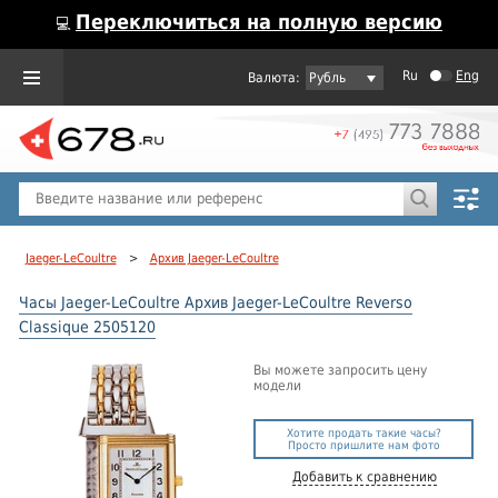
Переключиться на полную версию
💻
Ru
Eng
Рубль
Пол
Горячие предложения
Jaeger-LeCoultre
>
Архив Jaeger-LeCoultre
Часы Jaeger-LeCoultre Архив Jaeger-LeCoultre Reverso
Classique 2505120
Вы можете запросить цену
модели
Хотите продать такие часы?
Просто пришлите нам фото
Добавить к сравнению