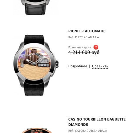
PIONEER AUTOMATIC
Ref.: PI122.20.AB.AA.A
Розничная цена
?
4 214 000 руб
Подробнее
|
Сравнить
CASINO TOURBILLON BAGUETTE
DIAMONDS
Ref.: CA100.40.AB.BA.ABALA