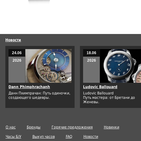
Новости
24.06
18.06
2026
2026
Dann Phimphrachanh
Ludovic Ballouard
Данн Пхимпрачан: Путь одиночки,
Ludovic Ballouard
создающего шедевры.
Путь мастера: от Бретани до
Женевы.
О нас
Бренды
Горячие предложения
Новинки
Часы Б/У
Выкуп часов
FAQ
Новости