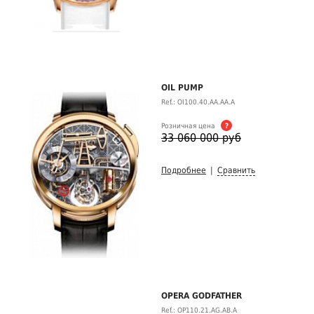
OIL PUMP
Ref.: OI100.40.AA.AA.A
Розничная цена
?
33 060 000 руб
Подробнее
|
Сравнить
OPERA GODFATHER
Ref.: OP110.21.AG.AB.A