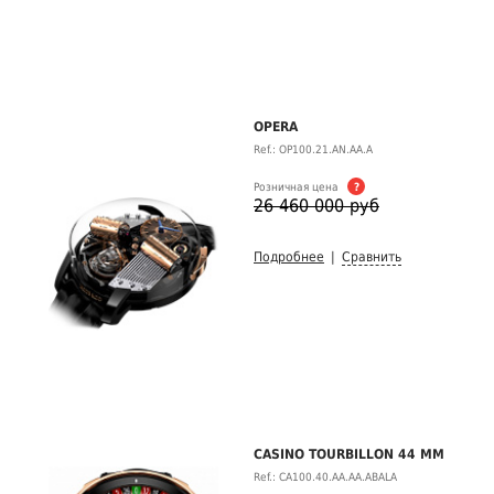
OPERA
Ref.: OP100.21.AN.AA.A
Розничная цена
?
26 460 000 руб
Подробнее
|
Сравнить
CASINO TOURBILLON 44 MM
Ref.: CA100.40.AA.AA.ABALA