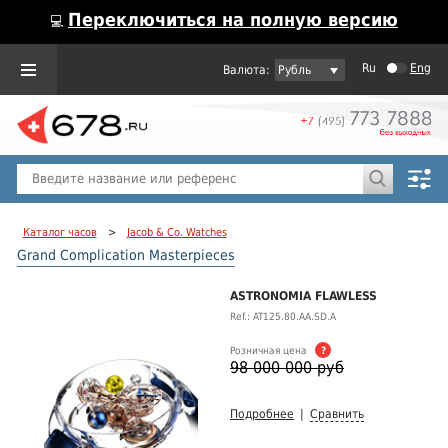
Переключиться на полную версию
💻
Ru
Eng
Рубль
Пол
Горячие предложения
Каталог часов
>
Jacob & Co. Watches
Grand Complication Masterpieces
ASTRONOMIA FLAWLESS
Ref.: AT125.80.AA.SD.A
Розничная цена
?
98 000 000 руб
Подробнее
|
Сравнить