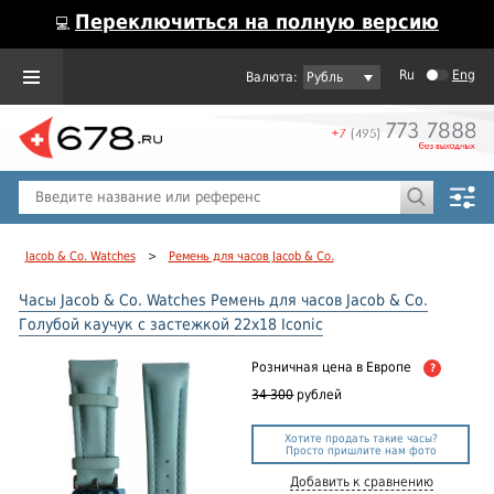
Переключиться на полную версию
💻
Ru
Eng
Рубль
Пол
Горячие предложения
Jacob & Co. Watches
>
Ремень для часов Jacob & Co.
Часы Jacob & Co. Watches Ремень для часов Jacob & Co.
Голубой каучук с застежкой 22x18 Iconic
Розничная цена
в Европе
?
34 300
рублей
Хотите продать такие часы?
Просто пришлите нам фото
Добавить к сравнению