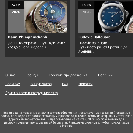
24.06
18.06
2026
2026
Dann Phimphrachanh
Ludovic Ballouard
Данн Пхимпрачан: Путь одиночки,
Ludovic Ballouard
создающего шедевры.
Путь мастера: от Бретани до
Женевы.
О нас
Бренды
Горячие предложения
Новинки
Часы Б/У
Выкуп часов
FAQ
Новости
Приглашаем к сотрудничеству
Все права на товарные знаки и фотоизображения, используемые на данной странице
сайта, принадлежат соответствующим правообладателям, взяты из открытых источников
(других
интернет-сайтов
) и представлены на сайте 678.ru исключительно для
информирования пользователей бесплатной информационной службы поиска часов
в Москве.