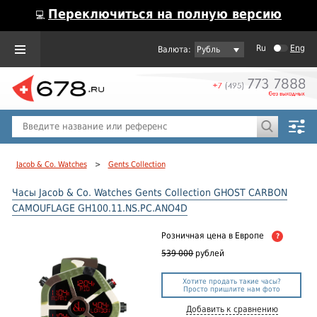
Переключиться на полную версию
💻
Ru
Eng
Рубль
Пол
Горячие предложения
Jacob & Co. Watches
>
Gents Collection
Часы Jacob & Co. Watches Gents Collection GHOST CARBON
CAMOUFLAGE GH100.11.NS.PC.ANO4D
Розничная цена
в Европе
?
539 000
рублей
Хотите продать такие часы?
Просто пришлите нам фото
Добавить к сравнению