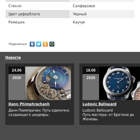
Стекло
Сапфировое
Цвет циферблата
Черный
Ремешок
Каучук
Поделиться
Новости
24.06
18.06
2026
2026
Dann Phimphrachanh
Ludovic Ballouard
Данн Пхимпрачан: Путь одиночки,
Ludovic Ballouard
создающего шедевры.
Путь мастера: от Бретани до
Женевы.