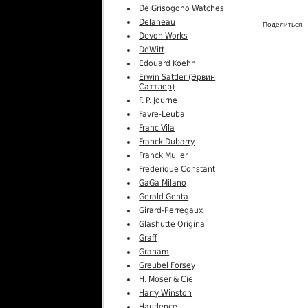
De Grisogono Watches
Delaneau
Поделиться
Devon Works
DeWitt
Edouard Koehn
Erwin Sattler (Эрвин
Саттлер)
F. P. Journe
Favre-Leuba
Franc Vila
Franck Dubarry
Franck Muller
Frederique Constant
GaGa Milano
Gerald Genta
Girard-Perregaux
Glashutte Original
Graff
Graham
Greubel Forsey
H. Moser & Cie
Harry Winston
Hautlence