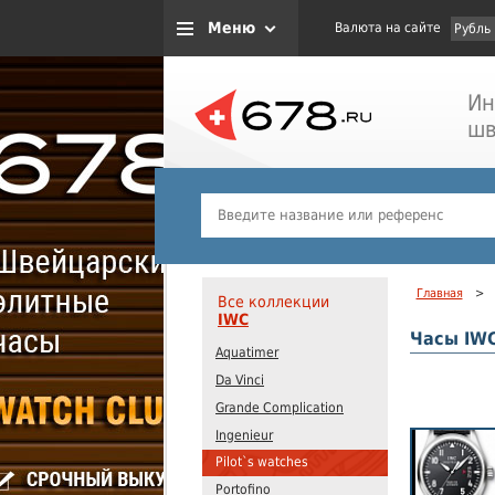
Меню
Валюта на сайте
Рубль
Ин
шв
Главная
>
Все коллекции
IWC
Часы IWC
Aquatimer
Da Vinci
Grande Complication
Ingenieur
Pilot`s watches
Portofino