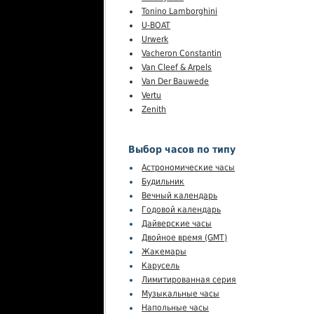
Tonino Lamborghini
U-BOAT
Urwerk
Vacheron Constantin
Van Cleef & Arpels
Van Der Bauwede
Vertu
Zenith
Выбор часов по типу
Астрономические часы
Будильник
Вечный календарь
Годовой календарь
Дайверские часы
Двойное время (GMT)
Жакемары
Карусель
Лимитированная серия
Музыкальные часы
Напольные часы