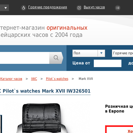
Горячие предложения
Выкуп часов
тернет-магазин
оригинальных
ейцарских часов с 2004 года
Пол
Горячие п
Цена от
д
Каталог часов
>
IWC
>
Pilot`s watches
>
Mark XVII
 Pilot`s watches Mark XVII IW326501
Розничная ц
в Европе
Хо