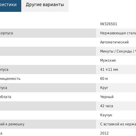
ристики
Другие варианты
IW326501
корпуса
Нержавеющая стал
Автоматический
Минуты / Секунды / 
Мужские
рпуса
41 ×11 мм
ницаемость
60 м
пуса
Круг
рблата
Черный
42 часа
Каучук
ий к ремешку
С вставкой из нерж
ка
2012