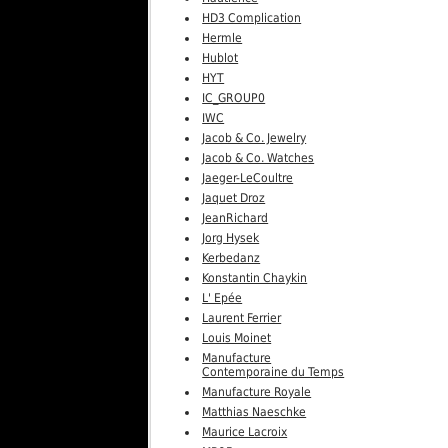
HD3 Complication
Hermle
Hublot
HYT
IC_GROUP0
IWC
Jacob & Co. Jewelry
Jacob & Co. Watches
Jaeger-LeCoultre
Jaquet Droz
JeanRichard
Jorg Hysek
Kerbedanz
Konstantin Chaykin
L' Epée
Laurent Ferrier
Louis Moinet
Manufacture
Contemporaine du Temps
Manufacture Royale
Matthias Naeschke
Maurice Lacroix