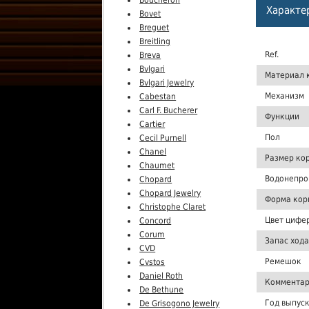
Boucheron
Характе
Bovet
Breguet
Breitling
Ref.
Breva
Bvlgari
Материал 
Bvlgari Jewelry
Механизм
Cabestan
Carl F. Bucherer
Функции
Cartier
Пол
Cecil Purnell
Chanel
Размер ко
Chaumet
Водонепро
Chopard
Chopard Jewelry
Форма кор
Christophe Claret
Цвет цифе
Concord
Corum
Запас хода
CVD
Ремешок
Cvstos
Daniel Roth
Комментар
De Bethune
Год выпус
De Grisogono Jewelry