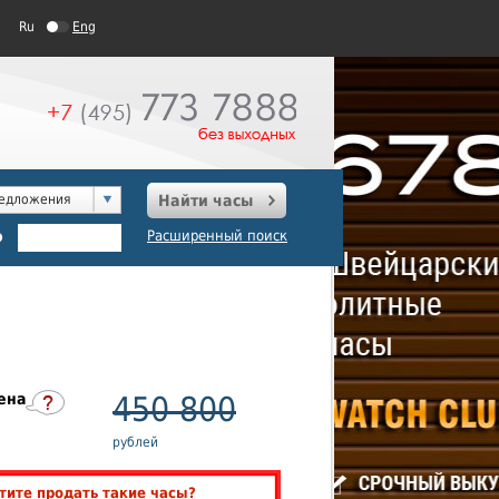
Ru
Eng
редложения
Найти часы
о
Расширенный поиск
ена
450 800
рублей
тите продать такие часы?