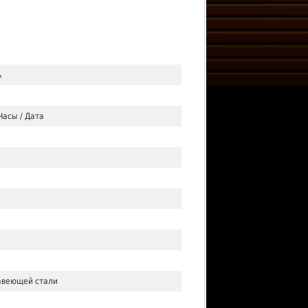
ь
Часы / Дата
авеющей стали