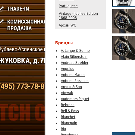
Portuguese
Vintage - Jubilee Edition
1868-2008
Архив IWC
Бренды
A. Lange & Sohne
Alain Silberstein
Andreas Strehler
Angelus
Antoine Martin
Antoine Preziuso
Arnold & Son
Atowak
Audemars Piguet
Behrens
Bell & Ross
Bianchet
Blancpain
Blu