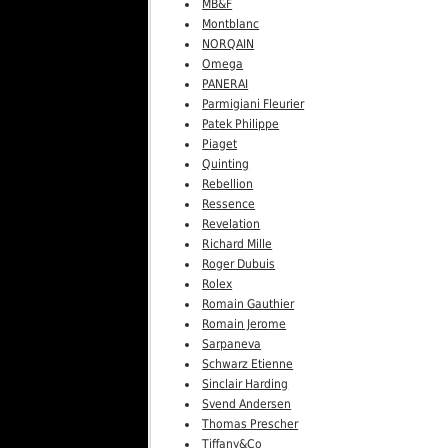
MB&F
Montblanc
NORQAIN
Omega
PANERAI
Parmigiani Fleurier
Patek Philippe
Piaget
Quinting
Rebellion
Ressence
Revelation
Richard Mille
Roger Dubuis
Rolex
Romain Gauthier
Romain Jerome
Sarpaneva
Schwarz Etienne
Sinclair Harding
Svend Andersen
Thomas Prescher
Tiffany&Co