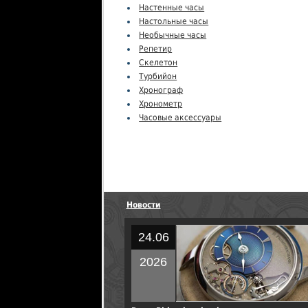
Настенные часы
Настольные часы
Необычные часы
Репетир
Скелетон
Турбийон
Хронограф
Хронометр
Часовые аксессуары
Новости
24.06
2026