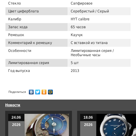
Стекло
Сапфировое
Цвет циферблата
Серебристый / Серый
Калибр
HYT calibre
Запас хода
65 часов
Ремешок
Каучук
Комментарий к ремешку
С вставкой из титана
Особенности
Лимитированная серия /
Необычные часы
Лимитированная серия
5 шт
Год выпуска
2013
Поделиться
Новости
24.06
18.06
2026
2026