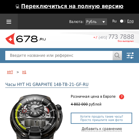
Переключиться на полную версию
💻
Ru
Eng
Рубль
Пол
Горячие предложения
HYT
>
H1
Часы HYT H1 GRAPHITE 148-TB-21-GF-RU
Розничная цена
в Европе
?
4 802 000
рублей
Хотите продать такие часы?
Просто пришлите нам фото
Добавить к сравнению