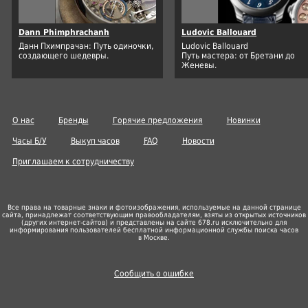
Dann Phimphrachanh
Ludovic Ballouard
Данн Пхимпрачан: Путь одиночки,
Ludovic Ballouard
создающего шедевры.
Путь мастера: от Бретани до
Женевы.
О нас
Бренды
Горячие предложения
Новинки
Часы Б/У
Выкуп часов
FAQ
Новости
Приглашаем к сотрудничеству
Все права на товарные знаки и фотоизображения, используемые на данной странице
сайта, принадлежат соответствующим правообладателям, взяты из открытых источников
(других
интернет-сайтов
) и представлены на сайте 678.ru исключительно для
информирования пользователей бесплатной информационной службы поиска часов
в Москве.
Сообщить о ошибке