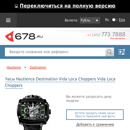
Переключиться на полную версию
💻
Ru
Eng
Рубль
Пол
Горячие предложения
Hautlence
>
Destination
Часы Hautlence Destination Vida Loca Choppers Vida Loca
Choppers
Вы можете запросить цену
модели
Хотите продать такие часы?
Просто пришлите нам фото
Добавить к сравнению