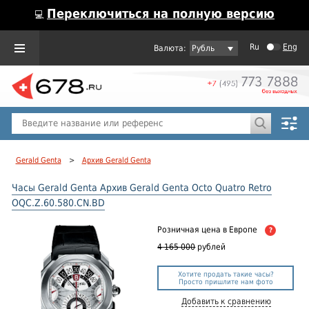
Переключиться на полную версию
💻
Ru
Eng
Рубль
Пол
Горячие предложения
Gerald Genta
>
Архив Gerald Genta
Часы Gerald Genta Архив Gerald Genta Octo Quatro Retro
OQC.Z.60.580.CN.BD
Розничная цена
в Европе
?
4 165 000
рублей
Хотите продать такие часы?
Просто пришлите нам фото
Добавить к сравнению