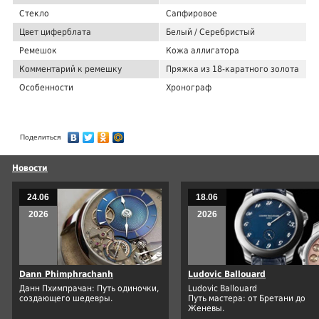
Стекло
Сапфировое
Цвет циферблата
Белый / Серебристый
Ремешок
Кожа аллигатора
Комментарий к ремешку
Пряжка из 18-каратного золота
Особенности
Хронограф
Поделиться
Новости
24.06
18.06
2026
2026
Dann Phimphrachanh
Ludovic Ballouard
Данн Пхимпрачан: Путь одиночки,
Ludovic Ballouard
создающего шедевры.
Путь мастера: от Бретани до
Женевы.