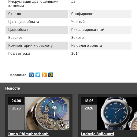
Инкрустация драгоценными
да
камнями
Стекло
Сапфировое
Цвет циферблата
Черный
Циферблат
Гильошированный
Браслет
Золото
Комментарий к браслету
Из белого золота
Год выпуска
2014
Поделиться
Новости
24.06
18.06
2026
2026
Dann Phimphrachanh
Ludovic Ballouard