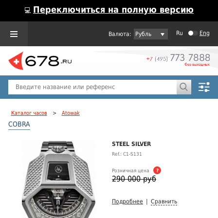
Переключиться на полную версию
💻
Ru
Eng
Рубль
Пол
Горячие предложения
Каталог часов
>
Atowak
COBRA
STEEL SILVER
Ref.: C1-S131
Розничная цена
?
290 000 руб
Подробнее
|
Сравнить