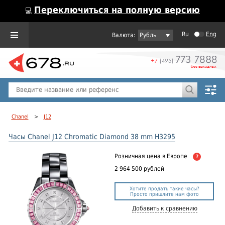
Переключиться на полную версию
💻
Ru
Eng
Рубль
Пол
Горячие предложения
Chanel
>
J12
Часы Chanel J12 Chromatic Diamond 38 mm H3295
Розничная цена
в Европе
?
2 964 500
рублей
Хотите продать такие часы?
Просто пришлите нам фото
Добавить к сравнению