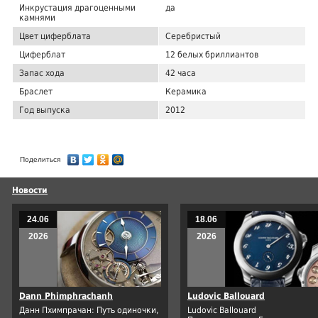
Инкрустация драгоценными
да
камнями
Цвет циферблата
Серебристый
Циферблат
12 белых бриллиантов
Запас хода
42 часа
Браслет
Керамика
Год выпуска
2012
Поделиться
Новости
24.06
18.06
2026
2026
Dann Phimphrachanh
Ludovic Ballouard
Данн Пхимпрачан: Путь одиночки,
Ludovic Ballouard