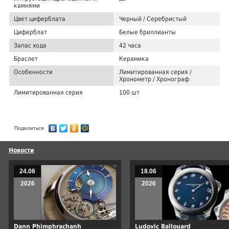
камнями
Цвет циферблата
Черный / Серебристый
Циферблат
Белые бриллианты
Запас хода
42 часа
Браслет
Керамика
Особенности
Лимитированная серия /
Хронометр / Хронограф
Лимитированная серия
100 шт
Поделиться
Новости
24.06
18.06
2026
2026
Dann Phimphrachanh
Ludovic Ballouard