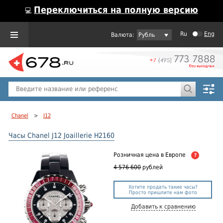
Переключиться на полную версию
💻
Ru
Eng
Рубль
Пол
Горячие предложения
Chanel
>
J12
Часы Chanel J12 Joaillerie H2160
Розничная цена
в Европе
?
4 576 600
рублей
Хотите продать такие часы?
Просто пришлите нам фото
Добавить к сравнению